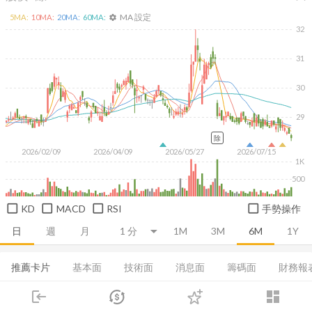
MA 設定
5
MA:
10
MA:
20
MA:
60
MA:
settings
32
31
30
29
除
2026/02/09
2026/04/09
2026/05/27
2026/07/15
1K
500
KD
MACD
RSI
手勢操作
日
週
月
1M
3M
6M
1Y
推薦卡片
基本面
技術面
消息面
籌碼面
財務報
login
dashboard
EPS
營收
利潤比率
償債能力
成長能力
市場
追蹤
下單
交易
登入