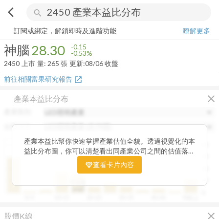
arrow_back_ios
search
神腦
28.30
-0.53%
量:
265
張
訂閱或綁定，解鎖即時及進階功能
瞭解更多
神腦
28.30
-0.15
-0.53%
2450
上市
量:
265
張
更新:
08/06 收盤
前往相關富果研究報告
open_in_new
close
產業本益比分布
產業類別
分類項目
產業本益比幫你快速掌握產業估值全貌。透過視覺化的本
40
益比分布圖，你可以清楚看出同產業公司之間的估值落
30
差，了解哪些股票相對被低估、哪些可能已偏貴。從中位
查看卡片內容
20
數、本益比範圍到個別公司位置，卡片讓你一眼辨識產業
整體的合理價帶。無論你想評估一家公司是否具吸引力，
10
中位數
或是找出估值落後的潛力股，這張卡片都能幫你用數據看
19.87
0
0~5
10~15
20~25
30~35
40~45
50以上
見機會，做出更精準的投資判斷。
close
股價K線