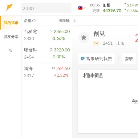
arrow_drop_down
08/06
加權
214.9
arrow_drop_down
arrow_drop_down
解鎖即時行情及進階功能
44396.70
更新
0.48
%
「綁定合作券商帳戶」或「訂閱任一
chevron_left
名稱
漲跌幅
info_outline
我的追蹤
方案」，即可解鎖以下功能：
即時行情
台積電
2365.00
創見
即時市況與排行
親友分享
-1.66%
2330
到價通知
2451
上市
TW
成交金額熱力圖
聯發科
3920.00
edit_note
-2.00%
2454
前往方案訂閱
富果研究報告
營收
sticky_note_2
如何綁定合作券商
鴻海
264.50
相關權證
+2.32%
2317
完