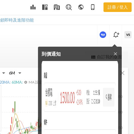
2451 相關權
leaderboard
public
phone_iphone
註冊 / 登入
證
2451 相關權證
解鎖即時及進階功能
notification_add
VS
到價通知
close
更強大的進階價量圖表
自訂我的版面
view_quilt
完整內容，僅限註冊會員使用
fullscreen
close
註冊/登入解鎖
20
MA:
60
MA:
MA 設定
settings
350
300
250