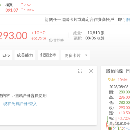
arrow_drop_up
0
櫃買
7.62
arrow_drop_up
391.37
1.99
%
訂閱任一進階卡片或綁定合作券商帳戶，即可
293.00
+10.50
總量:
10,810
張
+3.72%
更新:
08/06 收盤
非即時
EPS
成長能力
利潤比率
arrow_drop_down
fullscreen
close
股價K線
5
MA:
10
MA:
2026/08/06
開
:
280.00
整內容，僅限註冊會員使用
高
:
296.00
低
:
280.00
現在免費註冊/登入
收
:
293.00
漲
:
+10.50
幅
:
+3.72%
量
:
10,810張