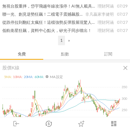
無視台股重摔，岱宇飛越年線攻漲停！AI無人載具題材曝光，還有誰跟上
理財阿涵
07/29
聯一光、創見逆勢狂飆！二檔電子震撼飆股趕快跟上
非凡贏家李健明
07/27
從跌停拉到翻紅太瘋狂！這檔強勢反彈股展現驚人韌性，明天搭當沖大戶順風車
理財阿涵
07/27
低軌衛星狂飆，資料中心點火，矽光子同步噴出！
理財阿涵
07/27
1
»
免費
點數
訂閱
close
股價K線
MA 設定
5
MA:
10
MA:
20
MA:
60
MA:
settings
350
300
250
200
login
dashboard
除
市場
追蹤
下單
交易
登入