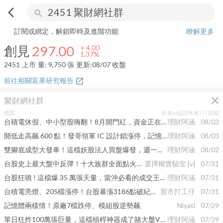
arrow_back_ios
search
創見
297.00
+
1.37%
量:
9,750
張
訂閱或綁定，解鎖即時及進階功能
瞭解更多
創見
297.00
+
4.00
1.37%
2451
上市
量:
9,750
張
更新:
08/07 收盤
前往相關富果研究報告
open_in_new
close
聚財網社群
標題
作者(v認證作者) /
/ 日期
台積電休假、中小型股嗨翻！8月開門紅，資金正在默默換位置坐
理財阿涵
08/03
開低走高飆 600 點！發哥領軍 IC 設計鎖漲停，記憶體強勢集體亮燈，將引爆這幾隻..
理財阿涵
08/03
雙腳底成型大發車！這檔妖股法人買盤爆發，週一必盯的關鍵轉折點
理財阿涵
08/02
台股史上最大盤中反彈！十大族群全面點火，這些個股該追還是該閃？
選擇權實驗室
[v]
07/31
台股狂噴 ! 這檔爆 35 萬張天量，當沖必看的成交王，週一還有戲..
理財阿涵
07/31
台積電亮燈、205檔漲停！台股暴漲3186點破紀錄 半導體、AI伺服器、記憶體、PCB全面大反攻
股市打工仔
07/31
記憶體兩樣情！原廠7檔跌停、模組股逆勢飆
Niyati
07/29
單日狂炸100萬張巨量，這檔槓桿神器成了賭大盤V轉的究極武器！
理財阿涵
07/29