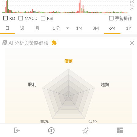
6K
4K
2K
KD
MACD
RSI
手勢操作
日
週
月
1M
3M
6M
1Y
close
AI 分析與策略健檢
extension
價值
股利
趨勢
籌碼
波段
login
dashboard
市場
追蹤
下單
交易
登入