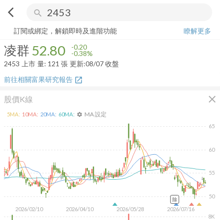
arrow_back_ios
search
凌群
52.80
-0.38%
量:
121
張
訂閱或綁定，解鎖即時及進階功能
瞭解更多
凌群
52.80
-0.20
-0.38%
2453
上市
量:
121
張
更新:
08/07 收盤
前往相關富果研究報告
open_in_new
close
股價K線
MA 設定
5
MA:
10
MA:
20
MA:
60
MA:
settings
65
60
55
50
除
2026/02/10
2026/04/10
2026/05/28
2026/07/16
8K