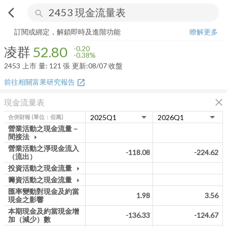
arrow_back_ios
search
凌群
52.80
-0.38%
量:
121
張
訂閱或綁定，解鎖即時及進階功能
瞭解更多
凌群
52.80
-0.20
-0.38%
2453
上市
量:
121
張
更新:
08/07 收盤
前往相關富果研究報告
open_in_new
close
現金流量表
合併財報
(單位：佰萬)
營業活動之現金流量－
間接法
arrow_drop_down
營業活動之淨現金流入
-118.08
-224.62
（流出）
投資活動之現金流量
arrow_drop_down
籌資活動之現金流量
arrow_drop_down
匯率變動對現金及約當
1.98
3.56
現金之影響
本期現金及約當現金增
-136.33
-124.67
加（減少）數