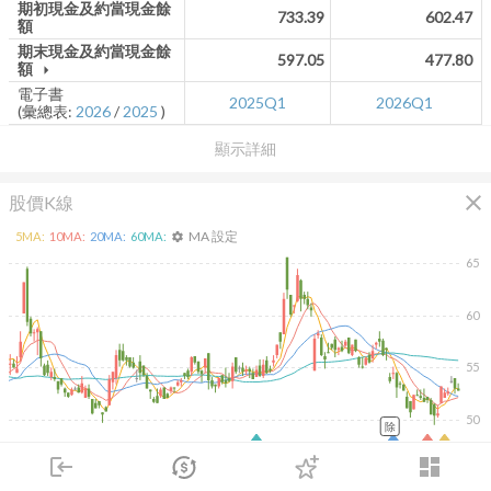
期初現金及約當現金餘
733.39
602.47
額
期末現金及約當現金餘
597.05
477.80
額
arrow_drop_down
電子書
2025Q1
2026Q1
(彙總表:
2026
/
2025
)
顯示詳細
close
股價K線
MA 設定
5
MA:
10
MA:
20
MA:
60
MA:
settings
65
60
55
50
除
2026/02/10
2026/04/10
2026/05/28
2026/07/16
login
dashboard
8K
6K
市場
追蹤
下單
交易
登入
4K