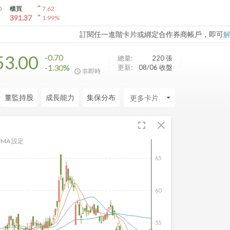
arrow_drop_up
0
櫃買
7.62
arrow_drop_up
391.37
1.99
%
訂閱任一進階卡片或綁定合作券商帳戶，即可
53.00
-0.70
總量:
220
張
-1.30%
更新:
08/06 收盤
非即時
董監持股
成長能力
集保分布
arrow_drop_down
fullscreen
close
MA 設定
65
60
55