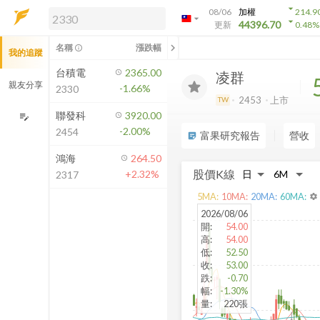
arrow_drop_down
08/06
加權
214.9
arrow_drop_down
arrow_drop_down
解鎖即時行情及進階功能
44396.70
更新
0.48
%
「綁定合作券商帳戶」或「訂閱任一
chevron_left
名稱
漲跌幅
info_outline
我的追蹤
方案」，即可解鎖以下功能：
即時行情
台積電
2365.00
凌群
即時市況與排行
親友分享
-1.66%
2330
到價通知
2453
上市
TW
成交金額熱力圖
聯發科
3920.00
edit_note
-2.00%
2454
前往方案訂閱
富果研究報告
營收
sticky_note_2
如何綁定合作券商
鴻海
264.50
股價K線
+2.32%
2317
5
MA:
10
MA:
20
MA:
60
MA:
settings
2026/08/06
開
:
54.00
高
:
54.00
低
:
52.50
收
:
53.00
跌
:
-0.70
幅
:
-1.30%
量
:
220張