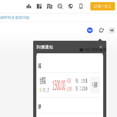
leaderboard
public
phone_iphone
註冊 / 登入
2453 股價K線
2453 股價K線
解鎖即時及進階功能
notification_add
VS
到價通知
close
更強大的進階價量圖表
自訂我的版面
view_quilt
完整內容，僅限註冊會員使用
註冊/登入解鎖