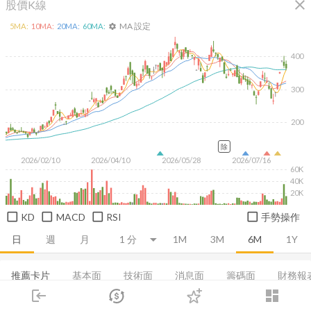
close
股價K線
MA 設定
5
MA:
10
MA:
20
MA:
60
MA:
settings
400
300
200
除
2026/02/10
2026/04/10
2026/05/28
2026/07/16
60K
40K
20K
KD
MACD
RSI
手勢操作
日
週
月
1M
3M
6M
1Y
推薦卡片
基本面
技術面
消息面
籌碼面
財務報
login
dashboard
集保分布
董監持股
EPS
利潤比率
成長能力
市場
追蹤
下單
交易
登入