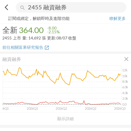
arrow_back_ios
search
全新
364.00
-2.15%
量:
14,692
張
訂閱或綁定，解鎖即時及進階功能
瞭解更多
全新
364.00
-8.00
-2.15%
2455
上市
量:
14,692
張
更新:
08/07 收盤
前往相關富果研究報告
open_in_new
close
融資融券
12k
10k
8.0k
6.0k
4.0k
2.0k
0.0
026Q1
2026Q1
2026Q2
2026Q2
2026Q3
顯示詳細