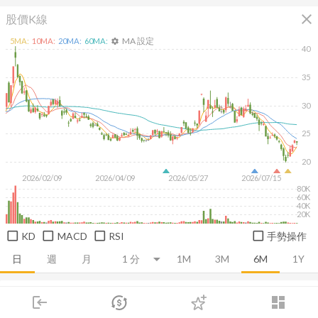
close
股價K線
MA 設定
5
MA:
10
MA:
20
MA:
60
MA:
settings
40
35
30
25
20
2026/02/09
2026/04/09
2026/05/27
2026/07/15
80K
60K
40K
20K
KD
MACD
RSI
手勢操作
日
週
月
1M
3M
6M
1Y
推薦卡片
基本面
技術面
消息面
籌碼面
財務報
login
dashboard
市場
追蹤
下單
交易
登入