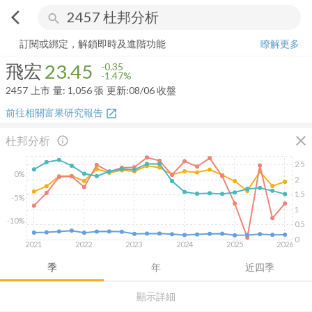
arrow_back_ios
search
飛宏
23.45
-1.47%
量:
1,056
張
訂閱或綁定，解鎖即時及進階功能
瞭解更多
飛宏
23.45
-0.35
-1.47%
2457
上市
量:
1,056
張
更新:
08/06 收盤
前往相關富果研究報告
open_in_new
close
杜邦分析
info_outline
2.5
0%
2
1.5
-5%
1
-10%
0.5
0
2021
2022
2023
2024
2025
2026
季
年
近四季
顯示詳細