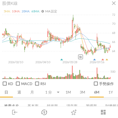
close
股價K線
MA 設定
5
MA:
10
MA:
20
MA:
60
MA:
settings
72
70
68
66
64
除
2026/02/10
2026/04/10
2026/05/28
2026/07/16
500
KD
MACD
RSI
手勢操作
日
週
月
1M
3M
6M
1Y
推薦卡片
基本面
技術面
消息面
籌碼面
財務報
login
dashboard
市場
追蹤
下單
交易
登入
當日主力券商
董監持股
基本概況
營收
成長能力