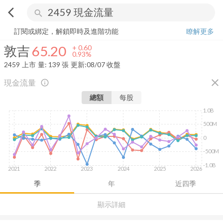
arrow_back_ios
search
敦吉
65.20
+
0.93%
量:
139
張
訂閱或綁定，解鎖即時及進階功能
瞭解更多
敦吉
65.20
+
0.60
0.93%
2459
上市
量:
139
張
更新:
08/07 收盤
close
現金流量
info_outline
總額
每股
1.0B
500M
0
-500M
-1.0B
2021
2022
2023
2024
2025
2026
季
年
近四季
顯示詳細