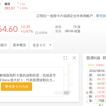
arrow_drop_up
0
櫃買
7.62
arrow_drop_up
391.37
1.99
%
訂閱任一進階卡片或綁定合作券商帳戶，即可
64.60
+0.30
總量:
74
張
+0.47%
更新:
08/06 收盤
非即時
長能力
基本概況
arrow_drop_down
fullscreen
close
股價K線
5
MA:
10
MA:
2
2026/08/06
1.5
你了解個股相對大盤的波動程度，也就是市
開
:
64.30
1
高
:
64.70
 Beta 值大於 1，代表股價波動比大盤
低
:
64.00
險高報酬型；若 Beta 值小於 1，則表
0.5
查看卡片內容
收
:
64.60
抗跌性較強。透過觀察 Beta 值的變化
0
漲
:
+0.30
25/07
2025/08
2025/09
2025/10/14
公司股價在不同市場階段的敏感度，進一
幅
:
+0.47%
的整體風險與潛在報酬。
量
:
74張