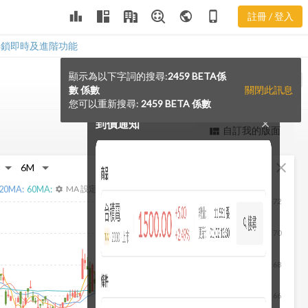
leaderboard
public
phone_iphone
註冊 / 登入
解鎖即時及進階功能
顯示為以下字詞的搜尋:
2459 BETA係
notification_add
VS
數 係數
關閉此訊息
您可以重新搜尋:
2459 BETA 係數
到價通知
close
更強大的進階價量圖表
自訂我的版面
view_quilt
完整內容，僅限註冊會員使用
fullscreen
close
註冊/登入解鎖
20
MA:
60
MA:
MA 設定
settings
72
70
68
66