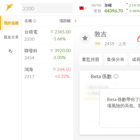
arrow_drop_down
08/06
加權
214.9
arrow_drop_down
arrow_drop_down
解鎖即時行情及進階功能
44396.70
更新
0.48
%
「綁定合作券商帳戶」或「訂閱任一
chevron_left
名稱
漲跌幅
info_outline
我的追蹤
方案」，即可解鎖以下功能：
即時行情
台積電
2365.00
敦吉
即時市況與排行
親友分享
-1.66%
2330
到價通知
2459
上市
TW
成交金額熱力圖
聯發科
3920.00
edit_note
-2.00%
2454
前往方案訂閱
董監持股
集保分布
成
如何綁定合作券商
鴻海
264.50
Beta 係數
+2.32%
info_outline
2317
2025/10/14
Beta值
:
1.27
Beta 係數帶
場風險的高低。當
更劇烈，屬於高風
示波動相對穩定，
2025/06
20
趨勢，你能判斷
步衡量投資組合