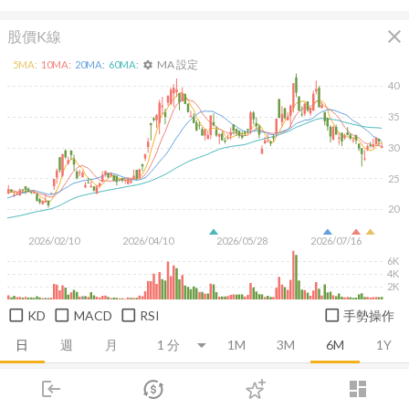
close
股價K線
MA 設定
5
MA:
10
MA:
20
MA:
60
MA:
settings
40
35
30
25
20
2026/02/10
2026/04/10
2026/05/28
2026/07/16
6K
4K
2K
KD
MACD
RSI
手勢操作
日
週
月
1M
3M
6M
1Y
login
dashboard
推薦卡片
基本面
技術面
消息面
籌碼面
財務報
市場
追蹤
下單
交易
登入