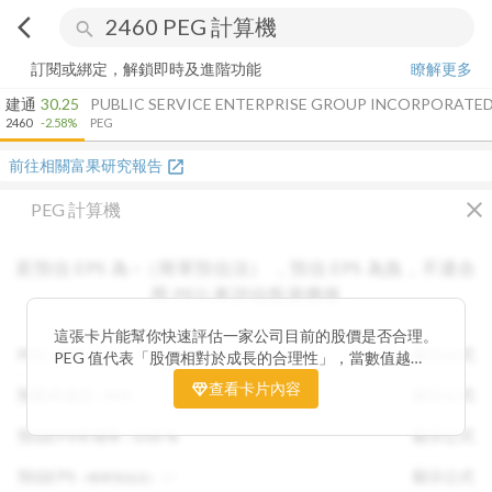
arrow_back_ios
search
訂閱或綁定，解鎖即時及進階功能
瞭解更多
建通
30.25
PUBLIC SERVICE ENTERPRISE GROUP INCORPORATE
2460
-2.58%
PEG
前往相關富果研究報告
open_in_new
close
PEG 計算機
若預估 EPS 為
-
（簡單預估法）
，
預估 EPS
為負，不適合
用 PEG 來評估投資價值
這張卡片能幫你快速評估一家公司目前的股價是否合理。
PEG :
N/A
顯示公式
PEG 值代表「股價相對於成長的合理性」，當數值越
低，通常表示股票價格尚未充分反映公司未來的獲利成長
查看卡片內容
預期本益比 :
N/A
顯示公式
潛力，具備投資吸引力。 卡片同時顯示預估 EPS、年增
率與本益比，幫助你從成長與估值兩個角度雙重判斷，找
預估EPS年增率 :
0.00
%
顯示公式
出真正被低估的潛力股，讓投資決策更有依據。
預估EPS
:
-
顯示公式
（簡單預估法）