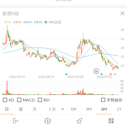
close
股價K線
MA 設定
5
MA:
10
MA:
20
MA:
60
MA:
settings
28
26
24
22
20
除
2026/02/10
2026/04/10
2026/05/28
2026/07/16
8K
6K
4K
2K
KD
MACD
RSI
手勢操作
日
週
月
1M
3M
6M
1Y
login
dashboard
推薦卡片
基本面
技術面
消息面
籌碼面
財務報
市場
追蹤
下單
交易
登入