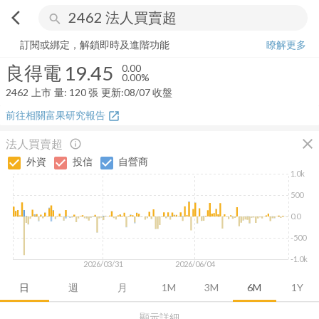
arrow_back_ios
search
良得電
19.45
0.00%
量:
120
張
訂閱或綁定，解鎖即時及進階功能
瞭解更多
良得電
19.45
0.00
0.00%
2462
上市
量:
120
張
更新:
08/07 收盤
前往相關富果研究報告
open_in_new
close
法人買賣超
info_outline
外資
投信
自營商
1.0k
500
0.0
-500
-1.0k
2026/03/31
2026/06/04
日
週
月
1M
3M
6M
1Y
顯示詳細