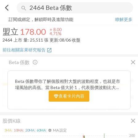
arrow_back_ios
search
盟立
178.00
+
4.71%
量:
25,511
張
訂閱或綁定，解鎖即時及進階功能
瞭解更多
盟立
178.00
+
8.00
4.71%
2464
上市
量:
25,511
張
更新:
08/06 收盤
前往相關富果研究報告
open_in_new
close
Beta 係數
info_outline
2
Beta 係數帶你了解個股相對大盤的波動程度，也就是市
1.5
場風險的高低。當 Beta 值大於 1，代表股價波動比大盤
1
更劇烈，屬於高風險高報酬型；若 Beta 值小於 1，則表
查看卡片內容
0.5
示波動相對穩定，抗跌性較強。透過觀察 Beta 值的變化
趨勢，你能判斷公司股價在不同市場階段的敏感度，進一
0
2025/06
2025/07
2025/08
2025/09
步衡量投資組合的整體風險與潛在報酬。
close
股價K線
MA 設定
5
MA:
10
MA:
20
MA:
60
MA:
settings
200