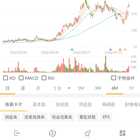
150
100
50
2026/02/09
2026/04/09
2026/05/27
2026/07/15
60K
40K
20K
KD
MACD
RSI
手勢操作
日
週
月
1M
3M
6M
1Y
推薦卡片
基本面
技術面
消息面
籌碼面
財務報
損益表
資產負債表
現金流量表
董監持股
EPS
login
dashboard
市場
追蹤
下單
交易
登入