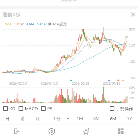
close
股價K線
MA 設定
5
MA:
10
MA:
20
MA:
60
MA:
settings
200
150
100
50
2026/02/10
2026/04/10
2026/05/28
2026/07/16
60K
40K
20K
KD
MACD
RSI
手勢操作
日
週
月
1M
3M
6M
1Y
login
dashboard
推薦卡片
基本面
技術面
消息面
籌碼面
財務報
市場
追蹤
下單
交易
登入