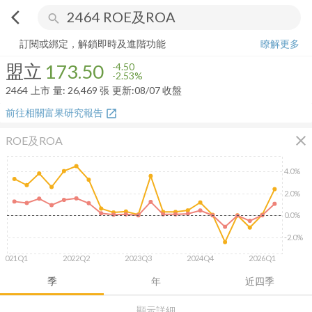
arrow_back_ios
search
盟立
173.50
-2.53%
量:
26,469
張
訂閱或綁定，解鎖即時及進階功能
瞭解更多
盟立
173.50
-4.50
-2.53%
2464
上市
量:
26,469
張
更新:
08/07 收盤
前往相關富果研究報告
open_in_new
close
ROE及ROA
4.0%
2.0%
0.0%
-2.0%
2021Q1
2022Q2
2023Q3
2024Q4
2026Q1
季
年
近四季
顯示詳細