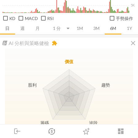
5K
KD
MACD
RSI
手勢操作
日
週
月
1M
3M
6M
1Y
close
AI 分析與策略健檢
extension
價值
股利
趨勢
籌碼
波段
login
dashboard
市場
追蹤
下單
交易
登入