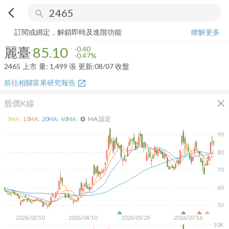
arrow_back_ios
search
麗臺
85.10
-0.47%
量:
1,499
張
訂閱或綁定，解鎖即時及進階功能
瞭解更多
麗臺
85.10
-0.40
-0.47%
2465
上市
量:
1,499
張
更新:
08/07 收盤
前往相關富果研究報告
open_in_new
close
股價K線
MA 設定
5
MA:
10
MA:
20
MA:
60
MA:
settings
90
80
70
60
50
2026/02/10
2026/04/10
2026/05/28
2026/07/16
10K