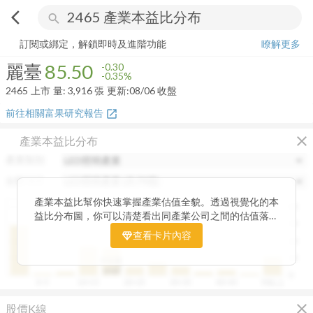
arrow_back_ios
search
麗臺
85.50
-0.35%
量:
3,916
張
訂閱或綁定，解鎖即時及進階功能
瞭解更多
麗臺
85.50
-0.30
-0.35%
2465
上市
量:
3,916
張
更新:
08/06 收盤
前往相關富果研究報告
open_in_new
close
產業本益比分布
產業類別
分類項目
產業本益比幫你快速掌握產業估值全貌。透過視覺化的本
40
益比分布圖，你可以清楚看出同產業公司之間的估值落
30
差，了解哪些股票相對被低估、哪些可能已偏貴。從中位
查看卡片內容
20
數、本益比範圍到個別公司位置，卡片讓你一眼辨識產業
整體的合理價帶。無論你想評估一家公司是否具吸引力，
10
中位數
或是找出估值落後的潛力股，這張卡片都能幫你用數據看
19.87
0
0~5
10~15
20~25
30~35
40~45
50以上
見機會，做出更精準的投資判斷。
close
股價K線