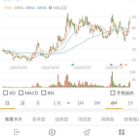
MA 設定
5
MA:
10
MA:
20
MA:
60
MA:
settings
90
80
70
60
50
2026/02/09
2026/04/09
2026/05/27
2026/07/15
10K
5K
KD
MACD
RSI
手勢操作
日
週
月
1M
3M
6M
1Y
推薦卡片
基本面
技術面
消息面
籌碼面
財務報
login
dashboard
集保分布
董監持股
基本資料
EPS
成長能力
市場
追蹤
下單
交易
登入