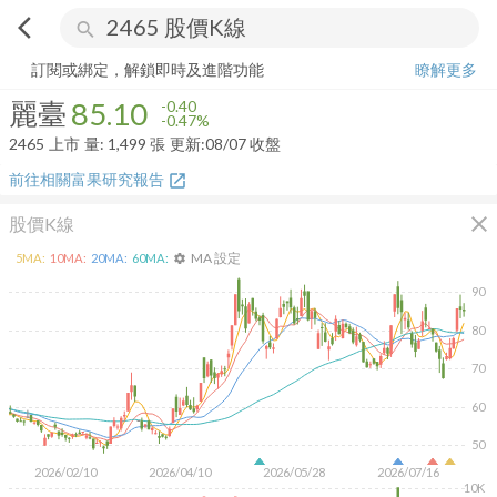
arrow_back_ios
search
麗臺
85.10
-0.47%
量:
1,499
張
訂閱或綁定，解鎖即時及進階功能
瞭解更多
麗臺
85.10
-0.40
-0.47%
2465
上市
量:
1,499
張
更新:
08/07 收盤
前往相關富果研究報告
open_in_new
close
股價K線
MA 設定
5
MA:
10
MA:
20
MA:
60
MA:
settings
90
80
70
60
50
2026/02/10
2026/04/10
2026/05/28
2026/07/16
10K