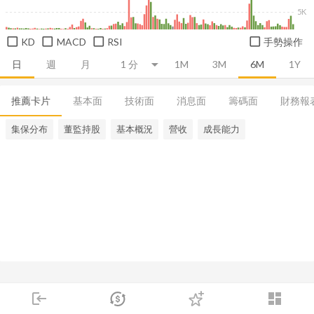
5K
KD
MACD
RSI
手勢操作
日
週
月
1M
3M
6M
1Y
推薦卡片
基本面
技術面
消息面
籌碼面
財務報
集保分布
董監持股
基本概況
營收
成長能力
login
dashboard
市場
追蹤
下單
交易
登入