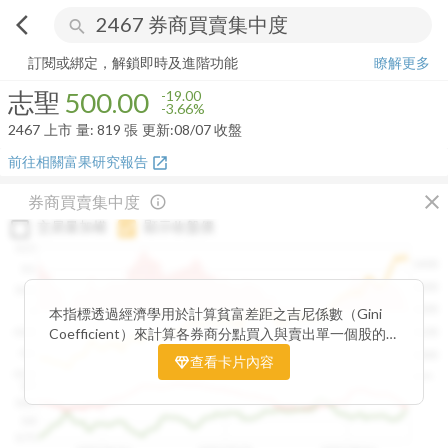
arrow_back_ios
search
志聖
500.00
-3.66%
量:
819
張
訂閱或綁定，解鎖即時及進階功能
瞭解更多
志聖
500.00
-19.00
-3.66%
2467
上市
量:
819
張
更新:
08/07 收盤
前往相關富果研究報告
open_in_new
close
券商買賣集中度
info_outline
交易量加權
顯示收盤價
0.15
1400
0.1
1300
0.05
1200
0
本指標透過經濟學用於計算貧富差距之吉尼係數（Gini
Coefficient）來計算各券商分點買入與賣出單一個股的
-0.05
1100
集中程度。可做為籌碼面分析的一個重要參考。
-0.1
1000
查看卡片內容
-0.15
900
0.9
0.85
0.8
0.75