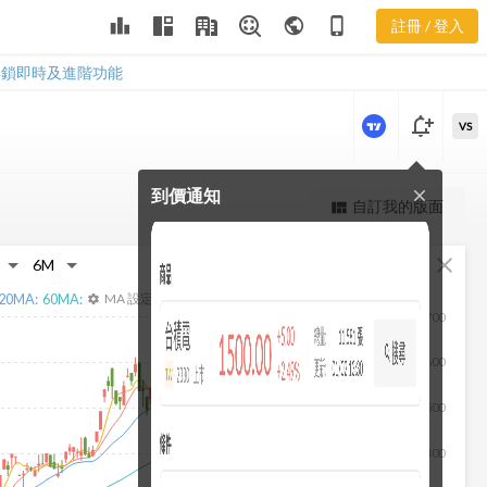
2467 合約負
leaderboard
public
phone_iphone
註冊 / 登入
債
2467 合約負債
解鎖即時及進階功能
notification_add
VS
到價通知
close
更強大的進階價量圖表
自訂我的版面
view_quilt
完整內容，僅限註冊會員使用
fullscreen
close
註冊/登入解鎖
20
MA:
60
MA:
MA 設定
settings
700
600
500
400