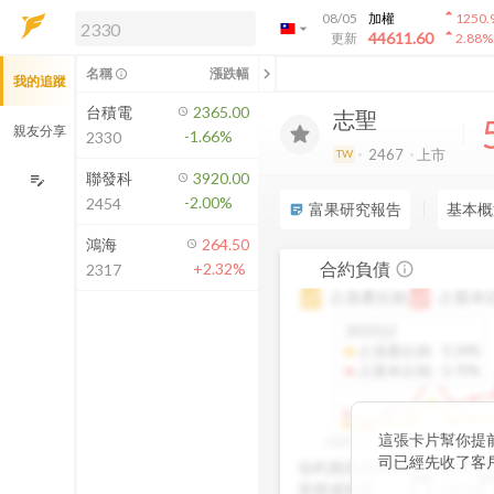
arrow_drop_up
08/05
加權
1250.
arrow_drop_down
arrow_drop_up
解鎖即時行情及進階功能
44611.60
更新
2.88
%
「綁定合作券商帳戶」或「訂閱任一
chevron_left
名稱
漲跌幅
info_outline
我的追蹤
方案」，即可解鎖以下功能：
即時行情
台積電
2365.00
志聖
即時市況與排行
親友分享
-1.66%
2330
到價通知
2467
上市
TW
成交金額熱力圖
聯發科
3920.00
edit_note
-2.00%
2454
前往方案訂閱
富果研究報告
基本概
sticky_note_2
如何綁定合作券商
鴻海
264.50
合約負債
+2.32%
info_outline
2317
占資產比例
占股本
2025Q2
占資產比例
:
0.34%
占股本比例
:
0.70%
這張卡片幫你提
2020Q1
2020Q4
2021Q
司已經先收了客
合約負債成長率
QoQ
未來營收的先行
存貨成長率
QoQ