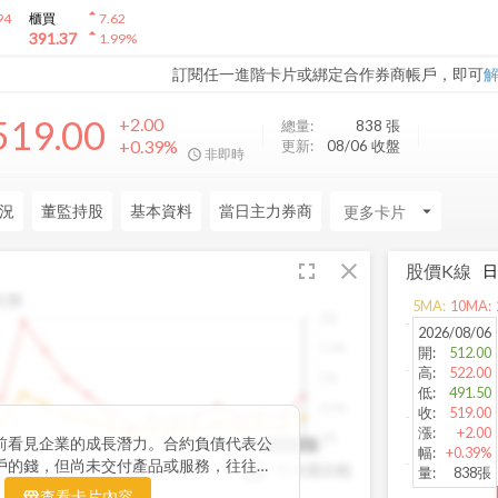
arrow_drop_up
94
櫃買
7.62
arrow_drop_up
391.37
1.99
%
訂閱任一進階卡片或綁定合作券商帳戶，即可
519.00
+2.00
總量:
838
張
+0.39%
更新:
08/06 收盤
非即時
況
董監持股
基本資料
當日主力券商
arrow_drop_down
fullscreen
close
股價K線
比例
5
MA:
10
MA:
2%
2026/08/06
1.5%
開
:
512.00
高
:
522.00
1%
低
:
491.50
0.5%
收
:
519.00
漲
:
+2.00
0%
前看見企業的成長潛力。合約負債代表公
3
2022Q2
2023Q1
2023Q4
2024Q3
2025Q2
2025Q2
幅
:
+0.39%
戶的錢，但尚未交付產品或服務，往往是
與存貨比較
YoY
量
:
838張
指標。透過觀察合約負債的季度變化與其
YoY
查看卡片內容