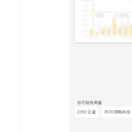
佔資產、股本的
2025Q2
12B
成長、營收動能
合約負債
:
1.01億元
10B
往往意味著未來
存貨
:
61.8億元
8.0B
讓你在市場還沒
6.0B
4.0B
2.0B
0.0
2020Q1
2020Q4
2021Q
你可能有興趣
2392 正崴
7870 聯剛科技