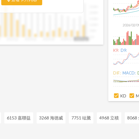
比例，你可以判斷企業手中訂單是否穩定
250M
是否正在累積。當合約負債持續上升時，
200M
幾季的營收與獲利將同步走強。這張卡片
150M
反應前，就能搶先洞察企業的成長訊號。
100M
2026/02/0
50M
0.0
3
2022Q2
2023Q1
2023Q4
2024Q3
2025Q2
2025Q2
K9:
D9:
DIF:
MACD:
KD
6153 嘉聯益
3268 海德威
7751 竑騰
4968 立積
8068