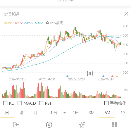
close
股價K線
MA 設定
5
MA:
10
MA:
20
MA:
60
MA:
settings
700
600
500
400
300
200
除
2026/02/10
2026/04/10
2026/05/28
2026/07/16
5K
KD
MACD
RSI
手勢操作
日
週
月
1M
3M
6M
1Y
login
dashboard
推薦卡片
基本面
技術面
消息面
籌碼面
財務報
市場
追蹤
下單
交易
登入