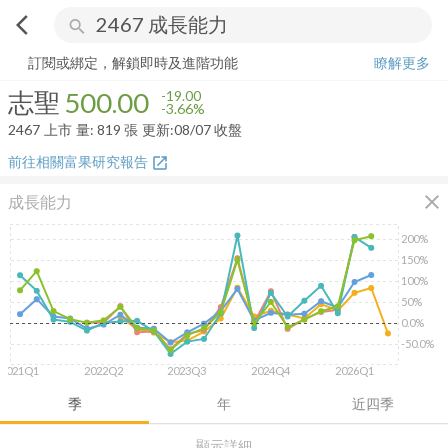
arrow_back_ios
search
志聖
500.00
-3.66%
量:
819
張
訂閱或綁定，解鎖即時及進階功能
瞭解更多
志聖
500.00
-19.00
-3.66%
2467
上市
量:
819
張
更新:
08/07 收盤
前往相關富果研究報告
open_in_new
close
成長能力
200%
150%
100%
50%
0.0%
-50.0%
2021Q1
2022Q2
2023Q3
2024Q4
2026Q1
季
年
近四季
顯示詳細