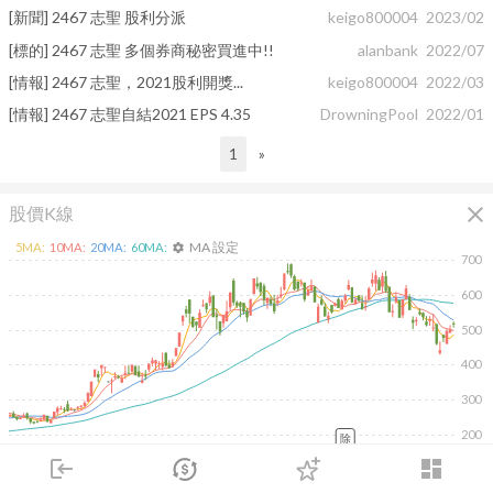
[新聞] 2467 志聖 股利分派
keigo800004
2023/02
[標的] 2467 志聖 多個券商秘密買進中!!
alanbank
2022/07
[情報] 2467 志聖，2021股利開獎...
keigo800004
2022/03
[情報] 2467 志聖自結2021 EPS 4.35
DrowningPool
2022/01
1
»
close
股價K線
MA 設定
5
MA:
10
MA:
20
MA:
60
MA:
settings
700
600
500
400
300
200
除
2026/02/06
2026/04/08
2026/05/26
2026/07/14
login
dashboard
市場
追蹤
下單
交易
登入