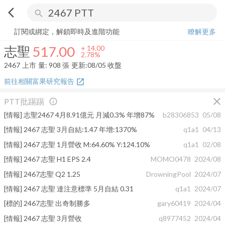
arrow_back_ios
search
志聖
517.00
+
2.78%
量:
908
張
訂閱或綁定，解鎖即時及進階功能
瞭解更多
志聖
517.00
+
14.00
2.78%
2467
上市
量:
908
張
更新:
08/05 收盤
前往相關富果研究報告
open_in_new
close
PTT批踢踢
info_outline
[情報] 志聖2467 4月8.91億元 月減0.3% 年增87%
b28306853
05/08
[情報] 2467 志聖 3月自結:1.47 年增:1370%
q1a1
04/13
[情報] 2467 志聖 1月營收 M:64.60% Y:124.10%
q1a1
02/08
[情報] 2467 志聖 H1 EPS 2.4
MOMO0478
2024/08
[情報] 2467志聖 Q2 1.25
DrowningPool
2024/07
[情報] 2467 志聖 達注意標準 5月自結 0.31
q1a1
2024/07
[標的] 2467志聖 出奇制勝多
gary60419
2024/04
[情報] 2467 志聖 3月營收
q8977452
2024/04