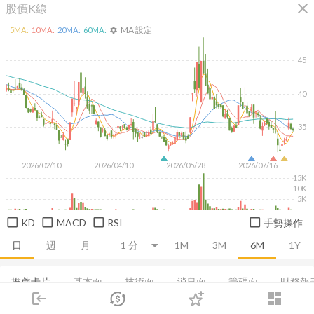
close
股價K線
MA 設定
5
MA:
10
MA:
20
MA:
60
MA:
settings
45
40
35
2026/02/10
2026/04/10
2026/05/28
2026/07/16
15K
10K
5K
KD
MACD
RSI
手勢操作
日
週
月
1M
3M
6M
1Y
推薦卡片
基本面
技術面
消息面
籌碼面
財務報
login
dashboard
市場
追蹤
下單
交易
登入
董監持股
基本概況
營收
股利政策
成長能力