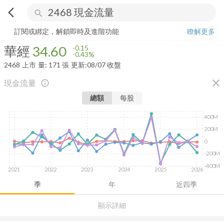
arrow_back_ios
search
華經
34.60
-0.43%
量:
171
張
訂閱或綁定，解鎖即時及進階功能
瞭解更多
華經
34.60
-0.15
-0.43%
2468
上市
量:
171
張
更新:
08/07 收盤
close
現金流量
info_outline
總額
每股
400M
200M
0
-200M
-400M
2021
2022
2023
2024
2025
2026
季
年
近四季
顯示詳細