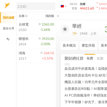
arrow_drop_up
08/05
加權
1250.
arrow_drop_down
arrow_drop_up
解鎖即時行情及進階功能
44611.60
更新
2.88
%
「綁定合作券商帳戶」或「訂閱任一
chevron_left
名稱
漲跌幅
info_outline
我的追蹤
方案」，即可解鎖以下功能：
即時行情
台積電
2365.00
華經
即時市況與排行
親友分享
-1.66%
2330
到價通知
2468
上市
TW
成交金額熱力圖
聯發科
3920.00
edit_note
-2.00%
2454
前往方案訂閱
基本概況
董監持股
基
如何綁定合作券商
鴻海
264.50
聚財網社群
免費
點數
+2.32%
2317
標題