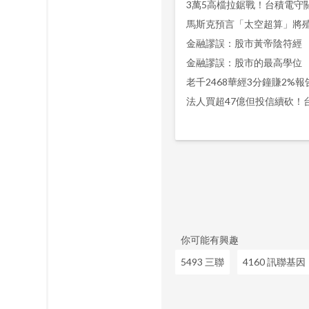
金融謬誤：股市黃帝陰符經
金融謬誤：股市的最高學位
老千2468華經3分鐘賺2%報
你可能有興趣
5493 三聯
4160 訊聯基因