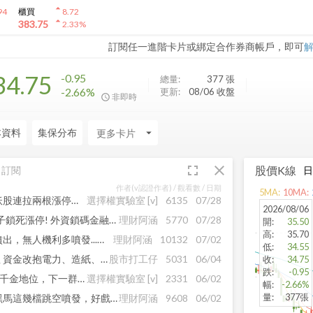
arrow_drop_up
94
櫃買
8.72
arrow_drop_up
383.75
2.33
%
訂閱任一進階卡片或綁定合作券商帳戶，即可
34.75
-0.95
總量:
377
張
-2.66%
更新:
08/06 收盤
非即時
本資料
集保分布
arrow_drop_down
fullscreen
close
股價K線
訂閱
作者(v認證作者) /
觀看數
/ 日期
5
MA:
10
MA:
血流成河中的避風港！這檔妖股連拉兩根漲停，短線高勝率聖品！
選擇權實驗室
[v]
6135
07/28
2026/08/06
大盤崩跌資金流向卡位:矽光子鎖死漲停! 外資鎖碼金融/鋼鐵，油價重挫受惠股出列
理財阿涵
5770
07/28
開
:
35.50
高
:
35.70
機器人狂飆！功率元件全面噴出，無人機利多噴發...主力瘋搶這幾檔
理財阿涵
10132
07/02
低
:
34.55
台股暴跌近800點！AI股降溫 資金改抱電力、造紙、化工、資服
股市打工仔
5031
06/04
收
:
34.75
跌
:
-0.95
AI PC四雄瘋漲停！華碩強攻千金地位，下一群噴發神股曝光
選擇權實驗室
[v]
2331
06/02
幅
:
-2.66%
量
:
377張
下半年狠賺！矽光子、液冷黑馬這幾檔跳空噴發，好戲上場
理財阿涵
9608
06/02