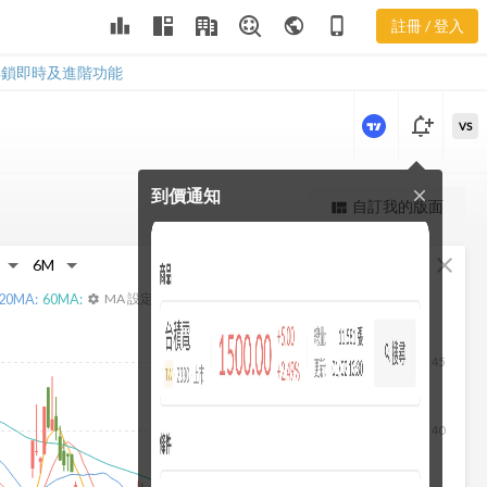
2468 聚財網
leaderboard
public
phone_iphone
註冊 / 登入
社群
2468 聚財網社群
解鎖即時及進階功能
notification_add
VS
到價通知
close
更強大的進階價量圖表
自訂我的版面
view_quilt
完整內容，僅限註冊會員使用
fullscreen
close
註冊/登入解鎖
20
MA:
60
MA:
MA 設定
settings
45
40