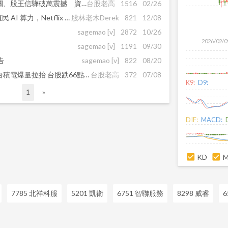
3萬5高檔拉鋸戰！台積電守關、股王信驊破萬震撼 資服與光通訊逆勢點火
台股老高
1516
02/26
馬斯克預言「太空超算」將殖民 AI 算力，Netflix 史詩級收購華納兄弟， 川普政府「高度疑慮」
股林老木Derek
821
12/08
sagemao
[v]
2872
10/26
2026/02/0
sagemao
[v]
1191
09/30
告
sagemao
[v]
822
08/20
法人買超47億但投信續砍！台積電爆量拉抬 台股跌66點驚險收腳
台股老高
372
07/08
K9:
D9:
1
»
DIF:
MACD:
KD
7785 北祥科服
5201 凱衛
6751 智聯服務
8298 威睿
6