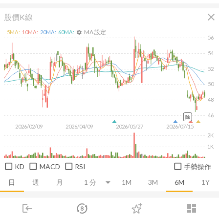
close
股價K線
MA 設定
5
MA:
10
MA:
20
MA:
60
MA:
settings
56
54
52
50
48
46
除
2026/02/09
2026/04/09
2026/05/27
2026/07/15
2K
1K
KD
MACD
RSI
手勢操作
日
週
月
1M
3M
6M
1Y
login
dashboard
推薦卡片
基本面
技術面
消息面
籌碼面
財務報
市場
追蹤
下單
交易
登入