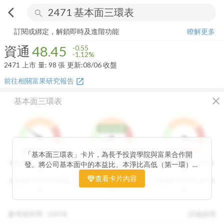
arrow_back_ios
search
資通
48.45
-1.12%
量:
98
張
訂閱或綁定，解鎖即時及進階功能
瞭解更多
資通
48.45
-0.55
-1.12%
2471
上市
量:
98
張
更新:
08/06 收盤
前往相關富果研究報告
open_in_new
close
基本面三環表
低於低標
1
9
1
9
1
9
3
分
1
分
9
分
價值環
股利環
營收環
「基本面三環表」卡片，為長予投資學院與富果合作開
分數越高代表投資價值越
分數越高代表股利報酬率
分數越高代表營收成長性
發。將公司基本面中的本益比、本淨比高低（第一環）、
高
越高
高
股利報酬率好壞（第二環）以及營收成長性（第三環），
查看卡片內容
分數越低代表投資價值越
分數越低代表股利報酬率
分數越低代表營收成長性
透過數據分析與統計處理，用三環的表達方式讓投資人可
低
越低
低
以一目了然。三環的總分越高代表投資潛力越高，可做為
投資人評估中長期投資個股的重要參考指標。
參考殖利率 :
0.81%
詳細說明