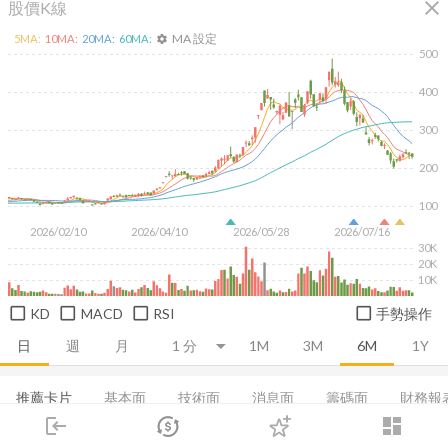
close
股價K線
MA 設定
5
MA:
10
MA:
20
MA:
60
MA:
settings
500
400
300
200
100
2026/02/10
2026/04/10
2026/05/28
2026/07/16
30K
20K
10K
KD
MACD
RSI
手勢操作
日
週
月
1M
3M
6M
1Y
推薦卡片
基本面
技術面
消息面
籌碼面
財務報
login
dashboard
集保分布
董監持股
基本概況
營收
成長能力
市場
追蹤
下單
交易
登入