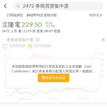
arrow_back_ios
search
立隆電
229.50
-3.57%
量:
2,175
張
訂閱或綁定，解鎖即時及進階功能
瞭解更多
立隆電
229.50
-8.50
-3.57%
2472
上市
量:
2,175
張
更新:
08/07 收盤
close
券商買賣集中度
info_outline
交易量加權
顯示收盤價
0.15
1400
0.1
1300
0.05
1200
0
本指標透過經濟學用於計算貧富差距之吉尼係數（Gini
Coefficient）來計算各券商分點買入與賣出單一個股的
-0.05
1100
集中程度。可做為籌碼面分析的一個重要參考。
-0.1
1000
查看卡片內容
-0.15
900
0.9
0.85
0.8
0.75
2025/06/16
2025/07/31
2025/09/16