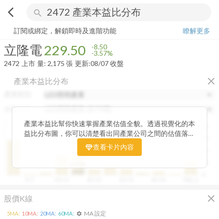
arrow_back_ios
search
立隆電
229.50
-3.57%
量:
2,175
張
訂閱或綁定，解鎖即時及進階功能
瞭解更多
立隆電
229.50
-8.50
-3.57%
2472
上市
量:
2,175
張
更新:
08/07 收盤
close
產業本益比分布
產業類別
分類項目
產業本益比幫你快速掌握產業估值全貌。透過視覺化的本
40
益比分布圖，你可以清楚看出同產業公司之間的估值落
30
差，了解哪些股票相對被低估、哪些可能已偏貴。從中位
查看卡片內容
20
數、本益比範圍到個別公司位置，卡片讓你一眼辨識產業
整體的合理價帶。無論你想評估一家公司是否具吸引力，
10
中位數
或是找出估值落後的潛力股，這張卡片都能幫你用數據看
19.87
0
0~5
10~15
20~25
30~35
40~45
50以上
見機會，做出更精準的投資判斷。
close
股價K線
MA 設定
5
MA:
10
MA:
20
MA:
60
MA:
settings