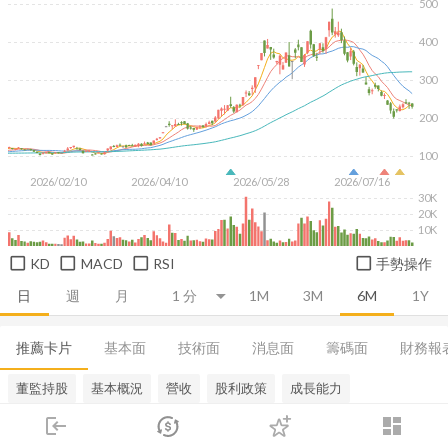
500
400
300
200
100
2026/02/10
2026/04/10
2026/05/28
2026/07/16
30K
20K
10K
KD
MACD
RSI
手勢操作
日
週
月
1M
3M
6M
1Y
推薦卡片
基本面
技術面
消息面
籌碼面
財務報
董監持股
基本概況
營收
股利政策
成長能力
login
dashboard
市場
追蹤
下單
交易
登入