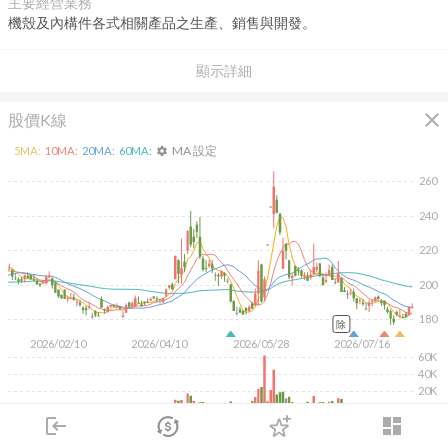
主要經營業務
機殼及內構件各式相關產品之生產、銷售與開發。
顯示詳細
close
股價K線
MA 設定
5
MA:
10
MA:
20
MA:
60
MA:
settings
260
240
220
200
180
除
2026/02/10
2026/04/10
2026/05/28
2026/07/16
60K
40K
20K
login
dashboard
KD
MACD
RSI
手勢操作
市場
追蹤
下單
交易
登入