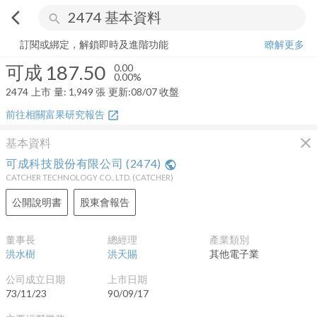
arrow_back_ios
search
可成
187.50
0.00%
量:
1,949
張
訂閱或綁定，解鎖即時及進階功能
瞭解更多
可成
187.50
0.00
0.00%
2474
上市
量:
1,949
張
更新:
08/07 收盤
前往相關富果研究報告
open_in_new
close
基本資料
可成科技股份有限公司
(
2474
)
public
CATCHER TECHNOLOGY CO., LTD.
(
CATCHER
)
公開說明書
股東會報告
董事長
總經理
產業類別
洪水樹
洪天賜
其他電子業
公司成立日期
上市日期
73/11/23
90/09/17