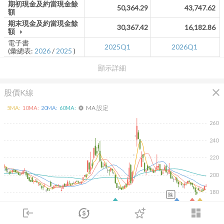
期初現金及約當現金餘
50,364.29
43,747.62
額
期末現金及約當現金餘
30,367.42
16,182.86
額
arrow_drop_down
電子書
2025Q1
2026Q1
(彙總表:
2026
/
2025
)
顯示詳細
close
股價K線
MA 設定
5
MA:
10
MA:
20
MA:
60
MA:
settings
260
240
220
200
180
除
2026/02/10
2026/04/10
2026/05/28
2026/07/16
login
dashboard
60K
40K
市場
追蹤
下單
交易
登入