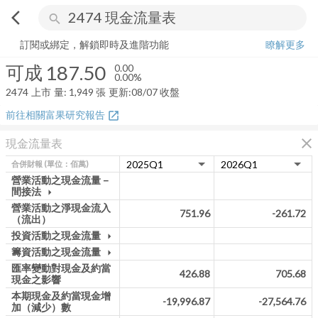
arrow_back_ios
search
可成
187.50
0.00%
量:
1,949
張
訂閱或綁定，解鎖即時及進階功能
瞭解更多
可成
187.50
0.00
0.00%
2474
上市
量:
1,949
張
更新:
08/07 收盤
前往相關富果研究報告
open_in_new
close
現金流量表
合併財報
(單位：佰萬)
營業活動之現金流量－
間接法
arrow_drop_down
營業活動之淨現金流入
751.96
-261.72
（流出）
投資活動之現金流量
arrow_drop_down
籌資活動之現金流量
arrow_drop_down
匯率變動對現金及約當
426.88
705.68
現金之影響
本期現金及約當現金增
-19,996.87
-27,564.76
加（減少）數