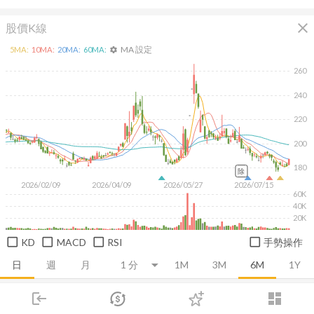
close
股價K線
MA 設定
5
MA:
10
MA:
20
MA:
60
MA:
settings
260
240
220
200
180
除
2026/02/09
2026/04/09
2026/05/27
2026/07/15
60K
40K
20K
KD
MACD
RSI
手勢操作
日
週
月
1M
3M
6M
1Y
login
dashboard
推薦卡片
基本面
技術面
消息面
籌碼面
財務報
市場
追蹤
下單
交易
登入