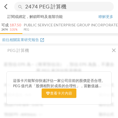
arrow_back_ios
search
訂閱或綁定，解鎖即時及進階功能
瞭解更多
可成
187.50
PUBLIC SERVICE ENTERPRISE GROUP INCORPORAT
2474
3.31%
PEG
前往相關富果研究報告
open_in_new
close
PEG 計算機
若預估 EPS 為
-
（簡單預估法）
，
預估 EPS
為負，不適合
用 PEG 來評估投資價值
這張卡片能幫你快速評估一家公司目前的股價是否合理。
PEG :
N/A
顯示公式
PEG 值代表「股價相對於成長的合理性」，當數值越
低，通常表示股票價格尚未充分反映公司未來的獲利成長
查看卡片內容
預期本益比 :
N/A
顯示公式
潛力，具備投資吸引力。 卡片同時顯示預估 EPS、年增
率與本益比，幫助你從成長與估值兩個角度雙重判斷，找
預估EPS年增率 :
0.00
%
顯示公式
出真正被低估的潛力股，讓投資決策更有依據。
預估EPS
:
-
顯示公式
（簡單預估法）