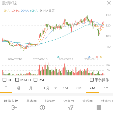
close
股價K線
MA 設定
5
MA:
10
MA:
20
MA:
60
MA:
settings
140
120
100
80
2026/02/10
2026/04/10
2026/05/28
2026/07/16
10K
5K
KD
MACD
RSI
手勢操作
日
週
月
1M
3M
6M
1Y
推薦卡片
基本面
技術面
消息面
籌碼面
財務報
login
dashboard
損益表
市場
資產負債表
追蹤
現金流量表
下單
集保分布
交易
EPS
登入