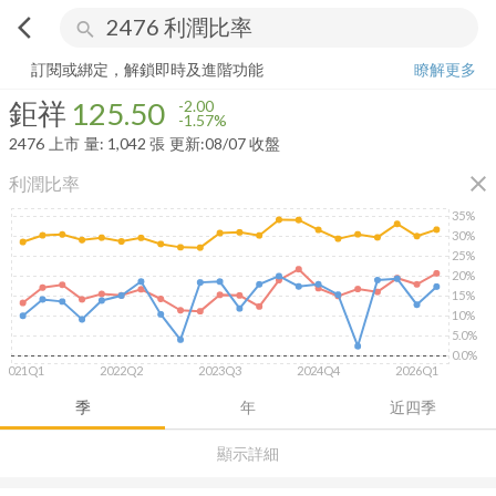
arrow_back_ios
search
鉅祥
125.50
-1.57%
量:
1,042
張
訂閱或綁定，解鎖即時及進階功能
瞭解更多
鉅祥
125.50
-2.00
-1.57%
2476
上市
量:
1,042
張
更新:
08/07 收盤
close
利潤比率
35%
30%
25%
20%
15%
10%
5.0%
0.0%
2021Q1
2022Q2
2023Q3
2024Q4
2026Q1
季
年
近四季
顯示詳細