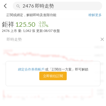
arrow_back_ios
search
鉅祥
125.50
-1.57%
量:
1,042
張
訂閱或綁定，解鎖即時及進階功能
瞭解更多
鉅祥
125.50
-2.00
-1.57%
2476
上市
量:
1,042
張
更新:
08/07 收盤
close
即時走勢
1482.50
1460.00
1448.75
1415.00
1420.00
綁定合作券商帳戶
或「訂閱任一方案」即可解鎖
1381.25
立即前往訂閱
1347.50
4,000
2,000
0
9
10
11
12
13