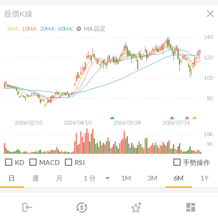
close
股價K線
MA 設定
5
MA:
10
MA:
20
MA:
60
MA:
settings
140
120
100
80
2026/02/10
2026/04/10
2026/05/28
2026/07/16
10K
5K
KD
MACD
RSI
手勢操作
日
週
月
1M
3M
6M
1Y
推薦卡片
基本面
技術面
消息面
籌碼面
財務報
login
dashboard
市場
追蹤
下單
交易
登入