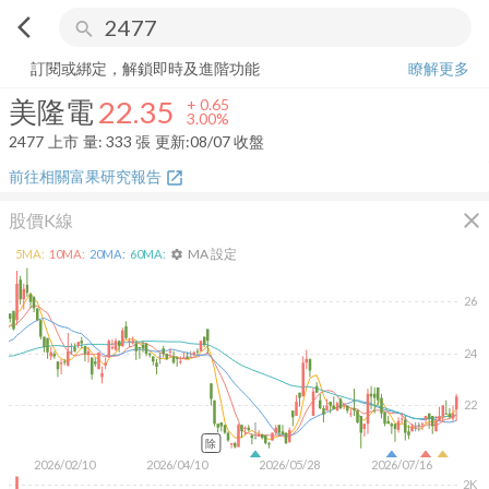
arrow_back_ios
search
美隆電
22.35
+
3.00%
量:
333
張
訂閱或綁定，解鎖即時及進階功能
瞭解更多
美隆電
22.35
+
0.65
3.00%
2477
上市
量:
333
張
更新:
08/07 收盤
前往相關富果研究報告
open_in_new
close
股價K線
MA 設定
5
MA:
10
MA:
20
MA:
60
MA:
settings
26
24
22
除
2026/02/10
2026/04/10
2026/05/28
2026/07/16
2K