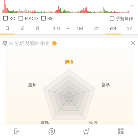
1K
KD
MACD
RSI
手勢操作
日
週
月
1M
3M
6M
1Y
close
AI 分析與策略健檢
extension
價值
股利
趨勢
籌碼
波段
login
dashboard
市場
追蹤
下單
交易
登入