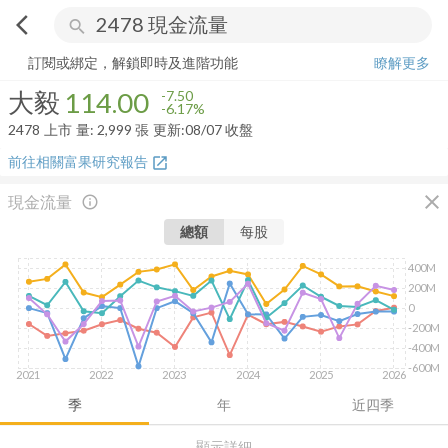
arrow_back_ios
search
大毅
114.00
-6.17%
量:
2,999
張
訂閱或綁定，解鎖即時及進階功能
瞭解更多
大毅
114.00
-7.50
-6.17%
2478
上市
量:
2,999
張
更新:
08/07 收盤
前往相關富果研究報告
open_in_new
close
現金流量
info_outline
總額
每股
400M
200M
0
-200M
-400M
-600M
2021
2022
2023
2024
2025
2026
季
年
近四季
顯示詳細