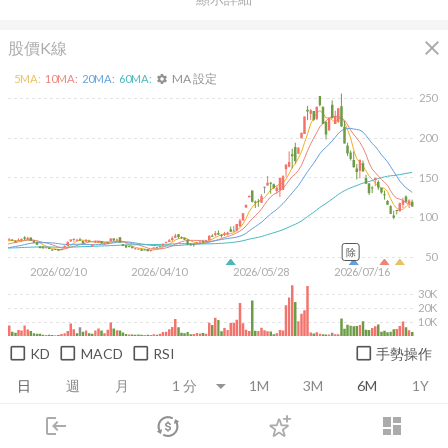
close
股價K線
MA 設定
5
MA:
10
MA:
20
MA:
60
MA:
settings
250
200
150
100
除
50
2026/02/10
2026/04/10
2026/05/28
2026/07/16
30K
20K
10K
KD
MACD
RSI
手勢操作
日
週
月
1M
3M
6M
1Y
login
dashboard
推薦卡片
基本面
技術面
消息面
籌碼面
財務報
市場
追蹤
下單
交易
登入