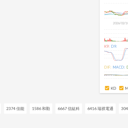
2026/02/1
K9:
D9:
DIF:
MACD:
KD
2374 佳能
1586 和勤
6667 信紘科
6416 瑞祺電通
30