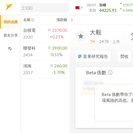
arrow_drop_down
08/07
加權
170.7
arrow_drop_down
arrow_drop_down
解鎖即時行情及進階功能
44225.91
更新
0.38
%
「綁定合作券商帳戶」或「訂閱任一
chevron_left
名稱
漲跌幅
info_outline
我的追蹤
方案」，即可解鎖以下功能：
即時行情
台積電
2370.00
大毅
即時市況與排行
親友分享
+0.21%
2330
到價通知
2478
上市
TW
成交金額熱力圖
聯發科
3900.00
edit_note
-0.51%
2454
前往方案訂閱
富果研究報告
營收
sticky_note_2
如何綁定合作券商
鴻海
260.00
Beta 係數
-1.70%
info_outline
2317
2025/10/14
Beta值
:
1.27
Beta 係數帶
場風險的高低。當
更劇烈，屬於高風
示波動相對穩定，
2025/06
20
趨勢，你能判斷
步衡量投資組合