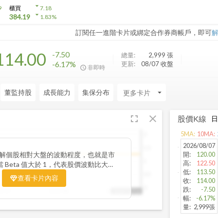
arrow_drop_down
9
櫃買
7.18
arrow_drop_down
384.19
1.83
%
訂閱任一進階卡片或綁定合作券商帳戶，即可
114.00
-7.50
總量:
2,999
張
-6.17%
更新:
08/07 收盤
非即時
董監持股
成長能力
集保分布
arrow_drop_down
fullscreen
close
股價K線
5
MA:
10
MA:
2
2026/08/07
1.5
你了解個股相對大盤的波動程度，也就是市
開
:
120.00
1
高
:
122.50
 Beta 值大於 1，代表股價波動比大盤
低
:
113.50
險高報酬型；若 Beta 值小於 1，則表
0.5
查看卡片內容
收
:
114.00
抗跌性較強。透過觀察 Beta 值的變化
0
跌
:
-7.50
25/07
2025/08
2025/09
2025/10/14
公司股價在不同市場階段的敏感度，進一
幅
:
-6.17%
的整體風險與潛在報酬。
量
:
2,999張