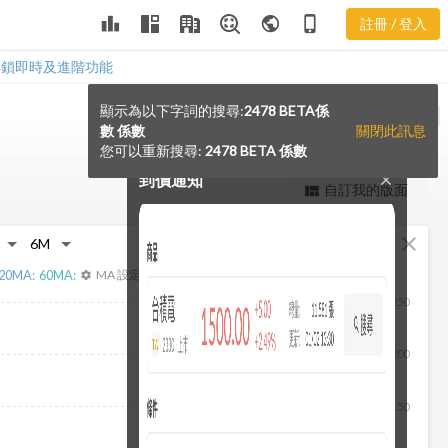
leaderboard
public
phone_iphone
註冊 / 登入
解鎖即時及進階功能
顯示為以下字詞的搜尋:
2478 BETA係
notification_add
VS
數 係數
關閉此訊息
您可以重新搜尋:
2478 BETA 係數
到價通知
close
更強大的進階價量圖表
自訂我的版面
view_quilt
完整內容，僅限註冊會員使用
fullscreen
close
註冊/登入解鎖
20
MA:
60
MA:
MA 設定
settings
250
200
150