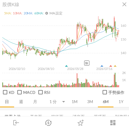
close
股價K線
MA 設定
5
MA:
10
MA:
20
MA:
60
MA:
settings
160
150
140
除
2026/02/10
2026/04/10
2026/05/28
2026/07/16
2K
1K
KD
MACD
RSI
手勢操作
日
週
月
1M
3M
6M
1Y
推薦卡片
基本面
技術面
消息面
籌碼面
財務報
login
dashboard
市場
追蹤
下單
交易
登入
基本概況
EPS
利潤比率
償債能力
成長能力