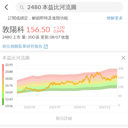
arrow_back_ios
search
敦陽科
156.50
+
0.64%
量:
300
張
訂閱或綁定，解鎖即時及進階功能
瞭解更多
敦陽科
156.50
+
1.00
0.64%
2480
上市
量:
300
張
更新:
08/07 收盤
前往相關富果研究報告
open_in_new
close
本益比河流圖
22.95
200
20.88
150
18.82
16.76
100
14.69
50
12.63
0
10.56
2022/05
2023/07
2024/10
2025/12
顯示詳細