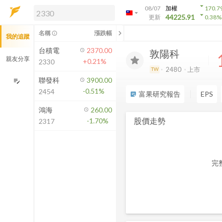
arrow_drop_down
08/07
加權
170.7
arrow_drop_down
arrow_drop_down
解鎖即時行情及進階功能
44225.91
更新
0.38
%
「綁定合作券商帳戶」或「訂閱任一
chevron_left
名稱
漲跌幅
info_outline
我的追蹤
方案」，即可解鎖以下功能：
即時行情
台積電
2370.00
敦陽科
即時市況與排行
親友分享
+0.21%
2330
到價通知
2480
上市
TW
成交金額熱力圖
聯發科
3900.00
edit_note
-0.51%
2454
前往方案訂閱
富果研究報告
EPS
sticky_note_2
如何綁定合作券商
鴻海
260.00
股價走勢
-1.70%
2317
完