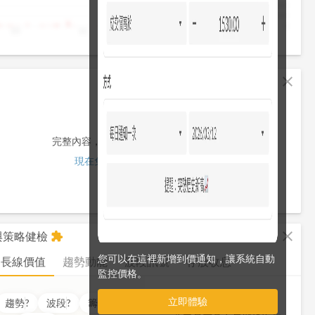
4,000
2,000
0
10
11
12
13
13:30
fullscreen
close
完整內容，僅限註冊會員使用
現在免費註冊/登入
fullscreen
close
析與策略健檢
extension
您可以在這裡新增到價通知，讓系統自動
長線價值
趨勢動能
波段訊號
存股收息
監控價格。
立即體驗
價值
??
分
趨勢
?
波段
?
籌碼
?