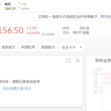
arrow_drop_down
9
櫃買
7.18
arrow_drop_down
384.19
1.83
%
訂閱任一進階卡片或綁定合作券商帳戶，即可
156.50
+1.00
總量:
300
張
+0.64%
更新:
08/07 收盤
非即時
成長能力
利潤比率
償債能力
arrow_drop_down
fullscreen
close
即時走
13:30
1460.00
價
:
1425.00
漲
:
+10.00
整內容，僅限註冊會員使用
幅
:
+0.71%
均
:
1442.64
現在免費註冊/登入
量
:
5,013 張