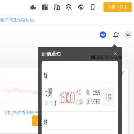
leaderboard
public
phone_iphone
註冊 / 登入
2480
2480
解鎖即時及進階功能
notification_add
VS
到價通知
close
更強大的進階價量圖表
自訂我的版面
view_quilt
完整內容，僅限註冊會員使用
fullscreen
close
勢
註冊/登入解鎖
1482.50
1448.75
1415.00
1420.00
綁定合作券商帳戶
或「訂閱任一方案」即可解鎖
1381.25
立即前往訂閱
1347.50