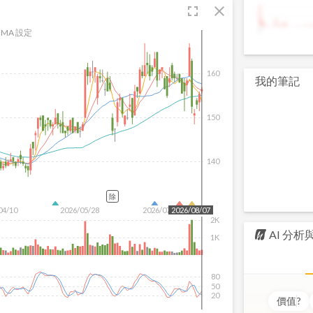
fullscreen
close
9
MA 設定
160
我的筆記
150
140
除
04/10
2026/05/28
2026/07/16
2026/08/07
2K
AI 分
1K
80
50
20
價值
?