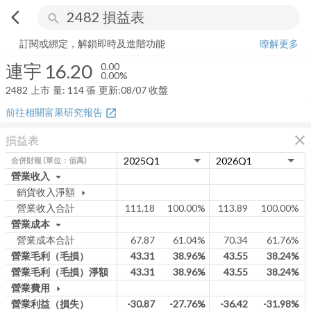
arrow_back_ios
search
連宇
16.20
0.00%
量:
114
張
訂閱或綁定，解鎖即時及進階功能
瞭解更多
連宇
16.20
0.00
0.00%
2482
上市
量:
114
張
更新:
08/07 收盤
前往相關富果研究報告
open_in_new
close
損益表
合併財報
(單位：佰萬)
營業收入
arrow_drop_down
銷貨收入淨額
arrow_drop_down
營業收入合計
111.18
100.00%
113.89
100.00%
營業成本
arrow_drop_down
營業成本合計
67.87
61.04%
70.34
61.76%
營業毛利（毛損）
43.31
38.96%
43.55
38.24%
營業毛利（毛損）淨額
43.31
38.96%
43.55
38.24%
營業費用
arrow_drop_down
營業利益（損失）
-30.87
-27.76%
-36.42
-31.98%