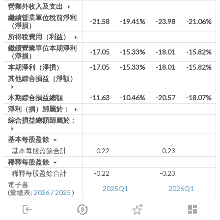
營業外收入及支出
arrow_drop_down
繼續營業單位稅前淨利
-21.58
-19.41%
-23.98
-21.06%
（淨損）
所得稅費用（利益）
arrow_drop_down
繼續營業單位本期淨利
-17.05
-15.33%
-18.01
-15.82%
（淨損）
本期淨利（淨損）
-17.05
-15.33%
-18.01
-15.82%
其他綜合損益（淨額）
arrow_drop_down
本期綜合損益總額
-11.63
-10.46%
-20.57
-18.07%
淨利（損）歸屬於：
arrow_drop_down
綜合損益總額歸屬於：
arrow_drop_down
基本每股盈餘
arrow_drop_down
基本每股盈餘合計
-0.22
-0.23
稀釋每股盈餘
arrow_drop_down
稀釋每股盈餘合計
-0.22
-0.23
電子書
2025Q1
2026Q1
(彙總表:
2026
/
2025
)
*本表單季財報所揭示之數字系由當季累積數值減去上季累積數值計算，可能與公司單季
login
dashboard
發佈數字因四捨五入有些許不同
市場
追蹤
下單
交易
登入