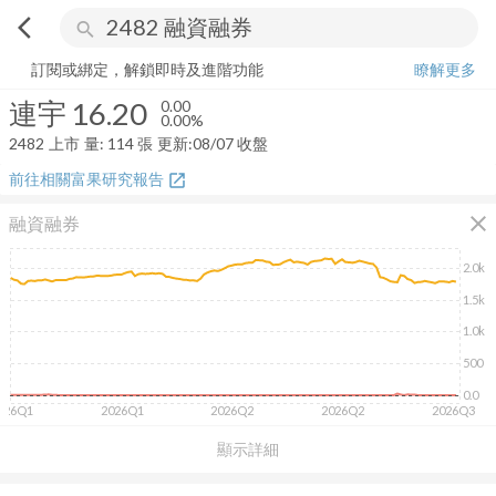
arrow_back_ios
search
連宇
16.20
0.00%
量:
114
張
訂閱或綁定，解鎖即時及進階功能
瞭解更多
連宇
16.20
0.00
0.00%
2482
上市
量:
114
張
更新:
08/07 收盤
前往相關富果研究報告
open_in_new
close
融資融券
2.0k
1.5k
1.0k
500
0.0
026Q1
2026Q1
2026Q2
2026Q2
2026Q3
顯示詳細