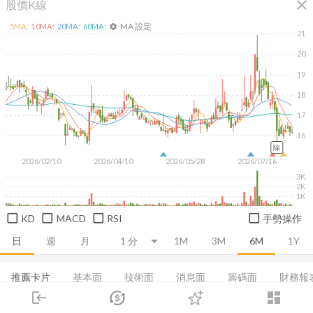
close
股價K線
MA 設定
5
MA:
10
MA:
20
MA:
60
MA:
settings
21
20
19
18
17
16
除
2026/02/10
2026/04/10
2026/05/28
2026/07/16
3K
2K
1K
KD
MACD
RSI
手勢操作
日
週
月
1M
3M
6M
1Y
推薦卡片
基本面
技術面
消息面
籌碼面
財務報
login
dashboard
集保分布
董監持股
基本概況
營收
成長能力
市場
追蹤
下單
交易
登入