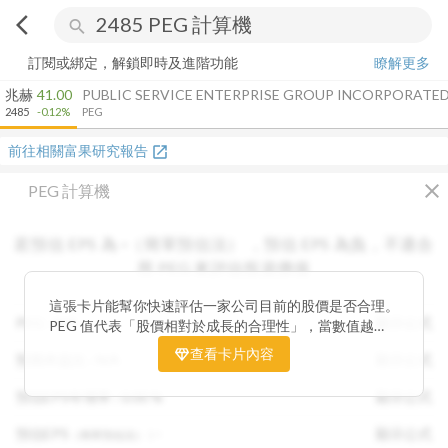
arrow_back_ios
search
訂閱或綁定，解鎖即時及進階功能
瞭解更多
兆赫
41.00
PUBLIC SERVICE ENTERPRISE GROUP INCORPORATE
2485
-0.12%
PEG
前往相關富果研究報告
open_in_new
close
PEG 計算機
若預估 EPS 為
-
（簡單預估法）
，
預估 EPS
為負，不適合
用 PEG 來評估投資價值
這張卡片能幫你快速評估一家公司目前的股價是否合理。
PEG :
N/A
顯示公式
PEG 值代表「股價相對於成長的合理性」，當數值越
低，通常表示股票價格尚未充分反映公司未來的獲利成長
查看卡片內容
預期本益比 :
N/A
顯示公式
潛力，具備投資吸引力。 卡片同時顯示預估 EPS、年增
率與本益比，幫助你從成長與估值兩個角度雙重判斷，找
預估EPS年增率 :
0.00
%
顯示公式
出真正被低估的潛力股，讓投資決策更有依據。
預估EPS
:
-
顯示公式
（簡單預估法）