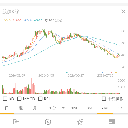
close
股價K線
MA 設定
5
MA:
10
MA:
20
MA:
60
MA:
settings
80
60
40
20
2026/02/09
2026/04/09
2026/05/27
2026/07/15
200K
100K
KD
MACD
RSI
手勢操作
日
週
月
1M
3M
6M
1Y
login
dashboard
推薦卡片
基本面
技術面
消息面
籌碼面
財務報
市場
追蹤
下單
交易
登入