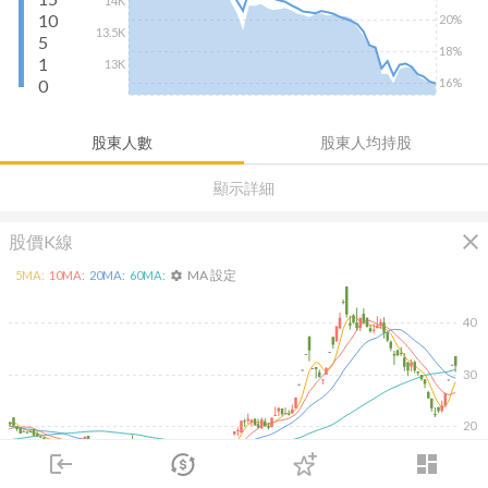
14K
10
20%
13.5K
5
18%
1
13K
0
16%
股東人數
股東人均持股
顯示詳細
close
股價K線
MA 設定
5
MA:
10
MA:
20
MA:
60
MA:
settings
40
30
20
login
dashboard
市場
追蹤
下單
交易
登入
2026/02/10
2026/04/10
2026/05/28
2026/07/16