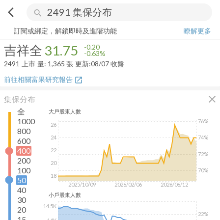
arrow_back_ios
search
吉祥全
31.75
-0.63%
量:
1,365
張
訂閱或綁定，解鎖即時及進階功能
瞭解更多
吉祥全
31.75
-0.20
-0.63%
2491
上市
量:
1,365
張
更新:
08/07 收盤
前往相關富果研究報告
open_in_new
close
集保分布
全
大戶
股東人數
1000
76%
26
800
24
74%
600
400
22
72%
200
20
100
70%
18
50
2025/10/09
2026/02/06
2026/06/12
40
小戶
股東人數
30
14.5K
20
22%
15