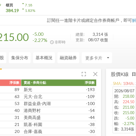
arrow_drop_down
9
櫃買
7.18
arrow_drop_down
384.19
1.83
%
訂閱任一進階卡片或綁定合作券商帳戶，即可
215.00
-5.00
總量:
3,314
張
-2.27%
更新:
08/07 收盤
非即時
股
集保分布
基本概況
融資融券
arrow_drop_down
fullscreen
close
股價K線
淨張數
賣超 - 券商分點
淨張數
5
MA:
10
MA:
89
新光
-193
2026/08/07
63
元大-台北
-109
開
:
218.00
高
:
224.50
53
群益金鼎-內湖
-100
低
:
211.00
40
港商野村
-54
收
:
215.00
31
美商高盛
-44
跌
:
-5.00
幅
:
-2.27%
21
凱基-科園
-38
量
:
3,314張
20
合庫-嘉義
-30