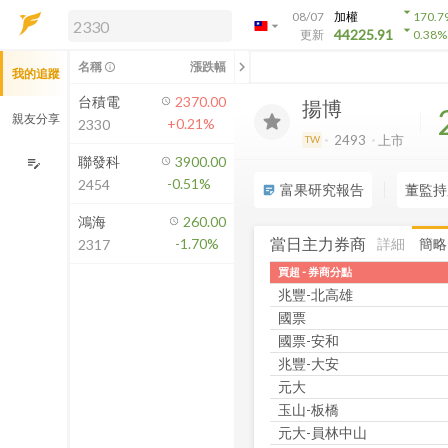
arrow_drop_down
08/07
加權
170.7
arrow_drop_down
arrow_drop_down
解鎖即時行情及進階功能
44225.91
更新
0.38
%
「綁定合作券商帳戶」或「訂閱任一
chevron_left
名稱
漲跌幅
info_outline
我的追蹤
方案」，即可解鎖以下功能：
即時行情
台積電
2370.00
揚博
即時市況與排行
親友分享
+0.21%
2330
到價通知
2493
上市
TW
成交金額熱力圖
聯發科
3900.00
edit_note
-0.51%
2454
前往方案訂閱
富果研究報告
董監持
sticky_note_2
如何綁定合作券商
鴻海
260.00
當日主力券商
詳細
簡略
-1.70%
2317
買超 - 券商分點
兆豐-北高雄
國票
國票-安和
兆豐-大安
元大
玉山-板橋
元大-員林中山