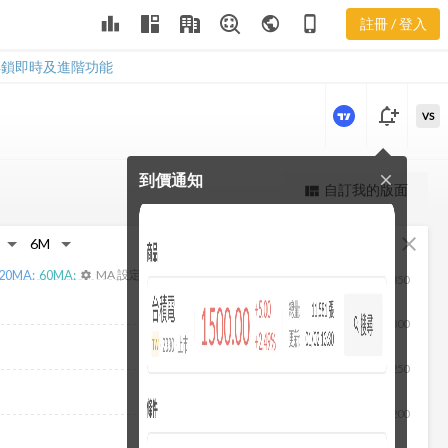
2493 當日主
leaderboard
public
phone_iphone
註冊 / 登入
力券商
2493 當日主力券商
解鎖即時及進階功能
notification_add
VS
到價通知
close
更強大的進階價量圖表
自訂我的版面
view_quilt
完整內容，僅限註冊會員使用
fullscreen
close
註冊/登入解鎖
20
MA:
60
MA:
MA 設定
settings
350
300
250
200