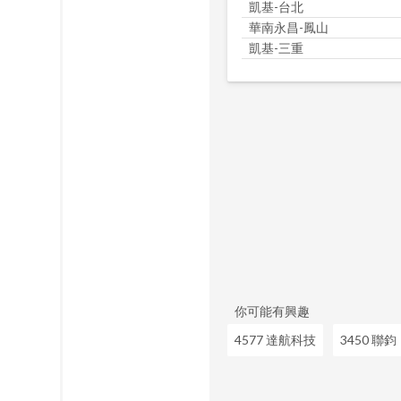
凱基-台北
華南永昌-鳳山
凱基-三重
你可能有興趣
4577 達航科技
3450 聯鈞