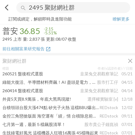
arrow_back_ios
search
普安
36.85
-5.51%
量:
2,837
張
訂閱或綁定，解鎖即時及進階功能
瞭解更多
普安
36.85
-2.15
-5.51%
2495
上市
量:
2,837
張
更新:
08/07 收盤
前往相關富果研究報告
open_in_new
close
聚財網社群
標題
作者(v認證作者) /
/ 日期
260521 盤後程式選股
韭菜兔交易觀察筆記
05/21
綠能大復活、半導體材料齊飆！AI 盡頭是電力，掌握從 CPO 到 FOPLP 的轉型暴利
股市打工仔
04/15
260414 盤後程式選股
韭菜兔交易觀察筆記
04/14
外資5天買8.9萬張，年底大黑馬現蹤!
選擇權實驗室
[v]
12/18
台積領頭台股大漲474點 矽光子火熱 這檔BBU爆出11萬張天量
REDstock
12/02
金控三角戀搶版面 海空運有「績」情 台積除息前收小黑
REDstock
09/11
七月第一週，最新５檔飆股清單！
股市貴公子鐘崑禎
07/01
生技綠電好風光 這檔機器人狂噴16萬張 45檔嗨起來
REDstock
07/01