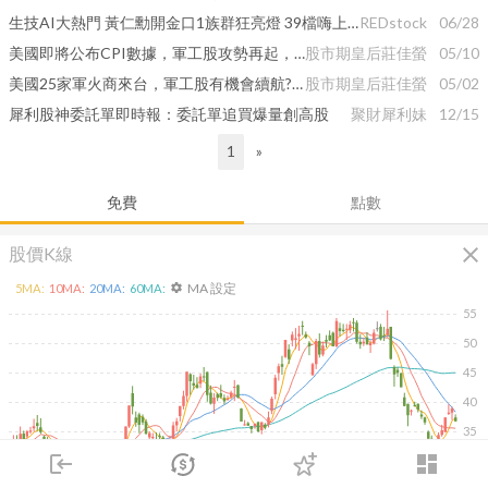
生技AI大熱門 黃仁勳開金口1族群狂亮燈 39檔嗨上天
REDstock
06/28
美國即將公布CPI數據，軍工股攻勢再起，有機會續行向上嗎?
股市期皇后莊佳螢
05/10
美國25家軍火商來台，軍工股有機會續航?潛力飆股在哪邊，飆股大公開?
股市期皇后莊佳螢
05/02
犀利股神委託單即時報：委託單追買爆量創高股
聚財犀利妹
12/15
1
»
免費
點數
close
股價K線
MA 設定
5
MA:
10
MA:
20
MA:
60
MA:
settings
55
50
45
40
35
login
dashboard
30
除
市場
追蹤
下單
交易
登入