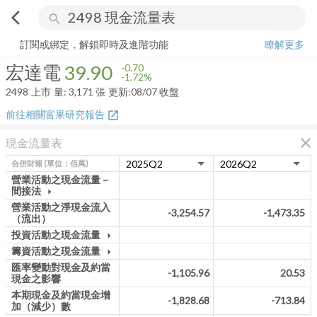
arrow_back_ios
search
宏達電
39.90
-1.72%
量:
3,171
張
訂閱或綁定，解鎖即時及進階功能
瞭解更多
宏達電
39.90
-0.70
-1.72%
2498
上市
量:
3,171
張
更新:
08/07 收盤
前往相關富果研究報告
open_in_new
close
現金流量表
合併財報
(單位：佰萬)
營業活動之現金流量－
間接法
arrow_drop_down
營業活動之淨現金流入
-3,254.57
-1,473.35
（流出）
投資活動之現金流量
arrow_drop_down
籌資活動之現金流量
arrow_drop_down
匯率變動對現金及約當
-1,105.96
20.53
現金之影響
本期現金及約當現金增
-1,828.68
-713.84
加（減少）數