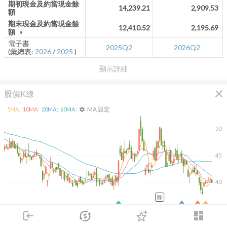
期初現金及約當現金餘
14,239.21
2,909.53
額
期末現金及約當現金餘
12,410.52
2,195.69
額
arrow_drop_down
電子書
2025Q2
2026Q2
(彙總表:
2026
/
2025
)
顯示詳細
close
股價K線
MA 設定
5
MA:
10
MA:
20
MA:
60
MA:
settings
50
45
40
除
2026/02/10
2026/04/10
2026/05/28
2026/07/16
login
dashboard
60K
市場
追蹤
下單
交易
登入
40K