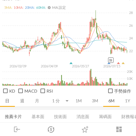
MA 設定
5
MA:
10
MA:
20
MA:
60
MA:
settings
28
26
24
22
除
2026/02/09
2026/04/09
2026/05/27
2026/07/15
20K
10K
KD
MACD
RSI
手勢操作
日
週
月
1M
3M
6M
1Y
推薦卡片
基本面
技術面
消息面
籌碼面
財務報
login
dashboard
集保分布
董監持股
基本概況
股利政策
成長能力
市場
追蹤
下單
交易
登入