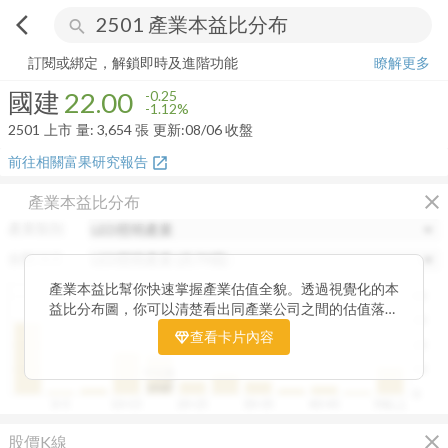
arrow_back_ios
search
國建
22.00
-1.12%
量:
3,654
張
訂閱或綁定，解鎖即時及進階功能
瞭解更多
國建
22.00
-0.25
-1.12%
2501
上市
量:
3,654
張
更新:
08/06 收盤
前往相關富果研究報告
open_in_new
close
產業本益比分布
產業類別
分類項目
產業本益比幫你快速掌握產業估值全貌。透過視覺化的本
40
益比分布圖，你可以清楚看出同產業公司之間的估值落
30
差，了解哪些股票相對被低估、哪些可能已偏貴。從中位
查看卡片內容
20
數、本益比範圍到個別公司位置，卡片讓你一眼辨識產業
整體的合理價帶。無論你想評估一家公司是否具吸引力，
10
中位數
或是找出估值落後的潛力股，這張卡片都能幫你用數據看
19.87
0
0~5
10~15
20~25
30~35
40~45
50以上
見機會，做出更精準的投資判斷。
close
股價K線