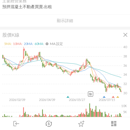
主要經營業務
預拌混凝土不動產買賣.出租
顯示詳細
close
股價K線
MA 設定
5
MA:
10
MA:
20
MA:
60
MA:
settings
40
38
36
34
32
30
除
2026/02/09
2026/04/09
2026/05/27
2026/07/15
10K
5K
login
dashboard
KD
MACD
RSI
手勢操作
市場
追蹤
下單
交易
登入