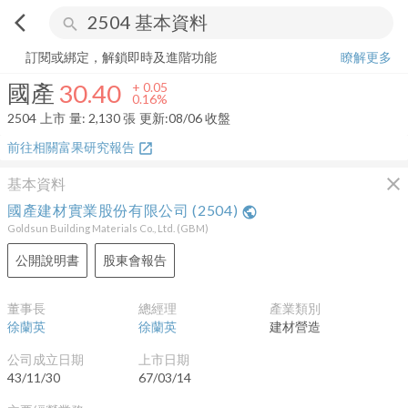
arrow_back_ios
search
國產
30.40
+
0.16%
量:
2,130
張
訂閱或綁定，解鎖即時及進階功能
瞭解更多
國產
30.40
+
0.05
0.16%
2504
上市
量:
2,130
張
更新:
08/06 收盤
前往相關富果研究報告
open_in_new
close
基本資料
國產建材實業股份有限公司
(
2504
)
public
Goldsun Building Materials Co., Ltd.
(
GBM
)
公開說明書
股東會報告
董事長
總經理
產業類別
徐蘭英
徐蘭英
建材營造
公司成立日期
上市日期
43/11/30
67/03/14