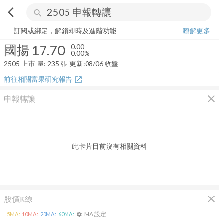
arrow_back_ios
search
國揚
17.70
0.00%
量:
235
張
訂閱或綁定，解鎖即時及進階功能
瞭解更多
國揚
17.70
0.00
0.00%
2505
上市
量:
235
張
更新:
08/06 收盤
前往相關富果研究報告
open_in_new
close
申報轉讓
此卡片目前沒有相關資料
close
股價K線
MA 設定
5
MA:
10
MA:
20
MA:
60
MA:
settings