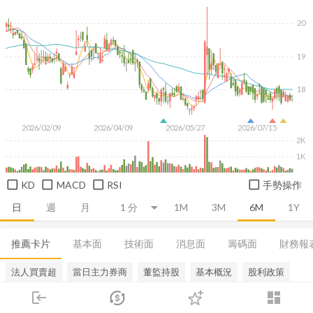
20
19
18
2026/02/09
2026/04/09
2026/05/27
2026/07/15
2K
1K
KD
MACD
RSI
手勢操作
日
週
月
1M
3M
6M
1Y
推薦卡片
基本面
技術面
消息面
籌碼面
財務報
法人買賣超
當日主力券商
董監持股
基本概況
股利政策
login
dashboard
市場
追蹤
下單
交易
登入