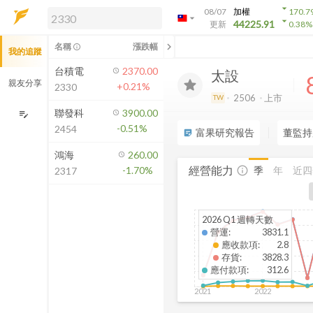
arrow_drop_down
08/07
加權
170.7
arrow_drop_down
arrow_drop_down
解鎖即時行情及進階功能
44225.91
更新
0.38
%
「綁定合作券商帳戶」或「訂閱任一
chevron_left
名稱
漲跌幅
info_outline
我的追蹤
方案」，即可解鎖以下功能：
即時行情
台積電
2370.00
太設
即時市況與排行
親友分享
+0.21%
2330
到價通知
2506
上市
TW
成交金額熱力圖
聯發科
3900.00
edit_note
-0.51%
2454
前往方案訂閱
富果研究報告
董監持
sticky_note_2
如何綁定合作券商
鴻海
260.00
經營能力
季
年
近四
-1.70%
info_outline
2317
2026 Q1 週轉天數
營運
:
3831.1
應收款項
:
2.8
存貨
:
3828.3
應付款項
:
312.6
2021
2022