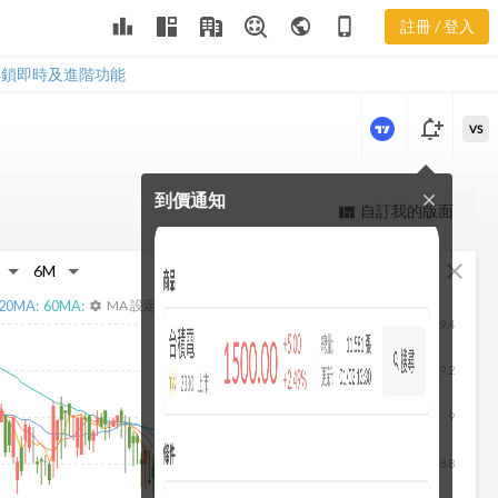
2506 經營能
leaderboard
public
phone_iphone
註冊 / 登入
力
2506 經營能力
解鎖即時及進階功能
notification_add
VS
到價通知
close
更強大的進階價量圖表
自訂我的版面
view_quilt
完整內容，僅限註冊會員使用
fullscreen
close
註冊/登入解鎖
20
MA:
60
MA:
MA 設定
settings
9.4
9.2
9
8.8