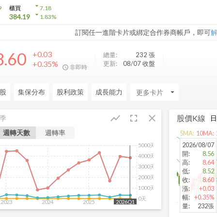
arrow_drop_down
9
櫃買
7.18
arrow_drop_down
384.19
1.83
%
訂閱任一進階卡片或綁定合作券商帳戶，即可
8.60
+0.03
總量:
232
張
+0.35%
更新:
08/07 收盤
非即時
股
集保分布
股利政策
成長能力
arrow_drop_down
fullscreen
close
show_chart
股價K線
季
週轉天數
週轉率
5
MA:
10
MA:
2026/08/07
5000天
開
:
8.56
4000天
高
:
8.64
3000天
低
:
8.52
2000天
收
:
8.60
1000天
漲
:
+0.03
幅
:
+0.35%
0天
2023
2024
2025
2026
2026Q1
量
:
232張