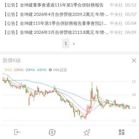
【公告】全坤建董事會通過115年第1季合併財務報告
中央社
05/12
【公告】全坤建 2026年4月合併營收2039.2萬元 年增-8.59%
中央社
05/07
【公告】全坤建115年第1季合併財務報告董事會預計召開日期為115年5月12日
中央社
05/04
【公告】全坤建 2026年3月合併營收2113.8萬元 年增-11.17%
中央社
04/09
1
»
close
股價K線
MA 設定
5
MA:
10
MA:
20
MA:
60
MA:
settings
15
14
13
12
2026/02/10
2026/04/10
2026/05/28
2026/07/16
login
dashboard
2K
市場
追蹤
下單
交易
登入
1K