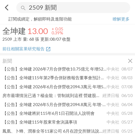
arrow_back_ios
search
全坤建
13.00
+
0.39%
量:
68
張
訂閱或綁定，解鎖即時及進階功能
瞭解更多
全坤建
13.00
+
0.05
0.39%
2509
上市
量:
68
張
更新:
08/07 收盤
前往相關富果研究報告
open_in_new
close
新聞
【公告】全坤建 2026年7月合併營收10.75億元 年增5220.18%
中央社
08/07
【公告】全坤建115年第2季合併財務報告董事會預計召開日期為115年8月11日
中央社
08/03
【公告】全坤建 2026年6月合併營收2094.3萬元 年增5.68%
中央社
07/08
房市最壞情況已過？楊金龍：管制就到這裡 營建股逾十檔漲停
經濟日報
06/10
【公告】全坤建 2026年5月合併營收2094.8萬元 年增-0.65%
中央社
06/04
【公告】全坤建將於115年6月1日召開法人說明會
中央社
05/28
【公告】全坤建115年股東常會決議事項
中央社
05/27
鳳凰、卜蜂、潤泰全等11家公司 6月在證交所辦法說會
經濟日報
05/25