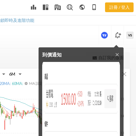
2509 集保分
leaderboard
public
phone_iphone
註冊 / 登入
布
2509 集保分布
解鎖即時及進階功能
notification_add
VS
到價通知
close
更強大的進階價量圖表
自訂我的版面
view_quilt
完整內容，僅限註冊會員使用
fullscreen
close
註冊/登入解鎖
20
MA:
60
MA:
MA 設定
settings
15
14
13