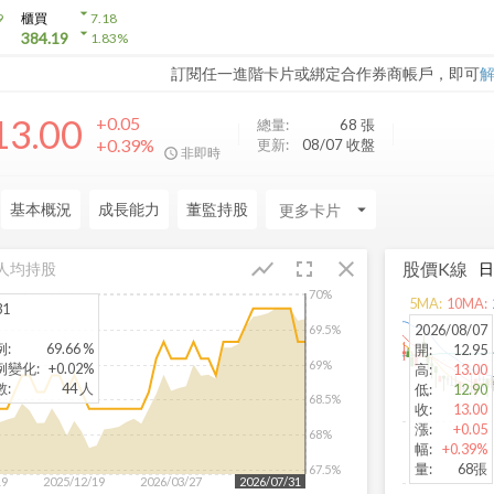
arrow_drop_down
9
櫃買
7.18
arrow_drop_down
384.19
1.83
%
訂閱任一進階卡片或綁定合作券商帳戶，即可
13.00
+0.05
總量:
68
張
+0.39%
更新:
08/07 收盤
非即時
基本概況
成長能力
董監持股
arrow_drop_down
fullscreen
close
show_chart
股價K線
人均持股
70%
5
MA:
10
MA:
31
2026/08/07
69.5%
例
:
69.66 %
開
:
12.95
69%
例變化
:
+0.02%
高
:
13.00
數
:
44 人
低
:
12.90
68.5%
收
:
13.00
漲
:
+0.05
68%
幅
:
+0.39%
量
:
68張
67.5%
19
2025/12/19
2026/03/27
2026/06/26
2026/07/31