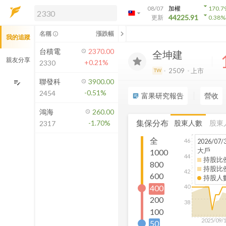
arrow_drop_down
08/07
加權
170.7
arrow_drop_down
arrow_drop_down
解鎖即時行情及進階功能
44225.91
更新
0.38
%
「綁定合作券商帳戶」或「訂閱任一
chevron_left
名稱
漲跌幅
info_outline
我的追蹤
方案」，即可解鎖以下功能：
即時行情
台積電
2370.00
全坤建
即時市況與排行
親友分享
+0.21%
2330
到價通知
2509
上市
TW
成交金額熱力圖
聯發科
3900.00
edit_note
-0.51%
2454
前往方案訂閱
富果研究報告
營收
sticky_note_2
如何綁定合作券商
鴻海
260.00
集保分布
股東人數
股東
-1.70%
2317
全
2026/07/
46
大戶
1000
44
持股比
800
持股比
42
600
持股人
400
40
200
38
100
2025/09/
50