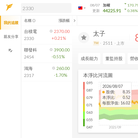
arrow_drop_down
08/07
加權
170.7
arrow_drop_down
arrow_drop_down
解鎖即時行情及進階功能
44225.91
更新
0.38
%
「綁定合作券商帳戶」或「訂閱任一
chevron_left
名稱
漲跌幅
info_outline
我的追蹤
方案」，即可解鎖以下功能：
即時行情
台積電
2370.00
太子
即時市況與排行
親友分享
+0.21%
2330
到價通知
2511
上市
TW
成交金額熱力圖
聯發科
3900.00
edit_note
-0.51%
2454
前往方案訂閱
成長能力
董監持股
營
如何綁定合作券商
鴻海
260.00
本淨比河流圖
-1.70%
2317
0.95
2026/08/07
0.87
股價
:
8.35
本淨比
:
0.52
0.79
每股淨值
:
16.02
0.71
0.63
0.55
2021/09
0.47