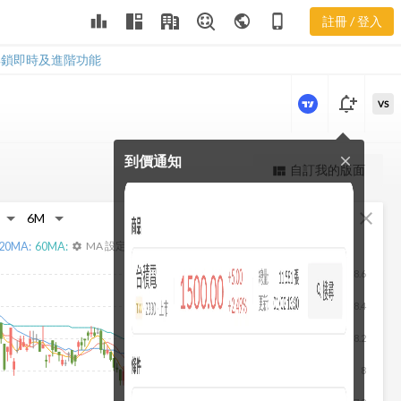
2511 本淨比
leaderboard
public
phone_iphone
註冊 / 登入
河流圖
2511 本淨比河流圖
解鎖即時及進階功能
notification_add
VS
到價通知
close
更強大的進階價量圖表
自訂我的版面
view_quilt
完整內容，僅限註冊會員使用
fullscreen
close
註冊/登入解鎖
20
MA:
60
MA:
MA 設定
settings
8.6
8.4
8.2
8