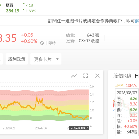
arrow_drop_down
9
櫃買
7.18
arrow_drop_down
384.19
1.83
%
訂閱任一進階卡片或綁定合作券商帳戶，即可
8.35
+0.05
總量:
643
張
+0.60%
更新:
08/07 收盤
非即時
收
股利政策
arrow_drop_down
fullscreen
close
show_chart
股價K線
5
MA:
10
MA:
16
2026/08/07
14
開
:
8.26
12
高
:
8.36
低
:
8.26
10
收
:
8.35
8
漲
:
+0.05
6
幅
:
+0.60%
2023/02
2024/07
2025/11
2026/08/07
量
:
643張